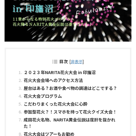
目次
[
非表示
]
２０２３年NARITA花火大会 in 印旛沼
花火大会会場へのアクセス方法
屋台はある？お酒や食べ物の調達はどこでする？
花火大会プログラム
こだわりまくった花火大会に心酔
参加型花火？！スマホを持って花火クイズ大会！
成田花火名物、NARITA黄金伝説は度肝を抜かれ
た！
花火大会はツアーもお勧め