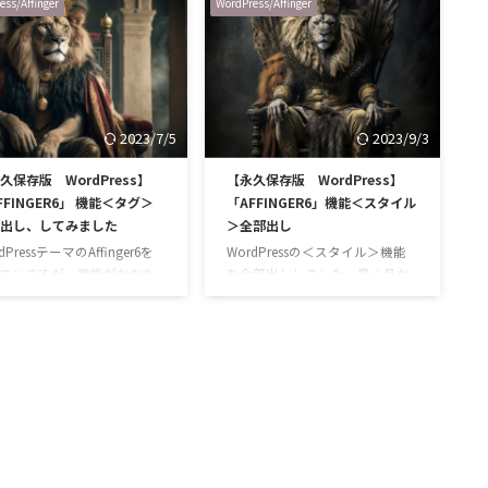
ess/Affinger
WordPress/Affinger
てしまいます。 縦長のひた
検索に乗せるために必要な設定
長い表になっていて、それ
タグの貼り付けが出来なくて、
るとがっかりします笑 せっ
苦労している方いらっしゃいま
作った表ですから、スマホ
せんか？ 私もそうでした。タグ
綺麗に表示したい！ 綺麗
を上手に貼れず、Google検索結
の作成方法、誰にでも分か
果に自分のブログが載らないた
2023/7/5
2023/9/3
ように丁寧に解説しますね。
めにアクセス数も伸びません。
ドプレスは基本的な操作は
これでは、、寂しいですね笑
久保存版 WordPress】
【永久保存版 WordPress】
ですが、表示方法等は少し
色々調べた結果、評判と性能の
FFINGER6」 機能＜タグ＞
「AFFINGER6」機能＜スタイル
が必要です。 ただその設定
良かった「ALL in ONE SEO」を
出し、してみました
＞全部出し
しくないので、１つ１つマ
導入することに決定。 「 All in
ーしています。 表の作り方
ONE SEO 」について調べたこ
dPressテーマのAffinger6を
WordPressの＜スタイル＞機能
ど …
と、シェア …
ていますが、機能がなかな
を全部出ししました。良く見か
かりずらいので、纏めてみ
けるあの機能、いいなぁ～と思
た！ Affingerは慣れるとと
っていたあの機能もAffiingerにあ
使いやすく、直感的に使え
りました！皆さんのサイト作り
ても便利。 初心者でも素敵
のお役に立てたら嬉しいです。
イトが簡単に作れちゃいま
ACTION
K3（AFFINGER6EX対応）公
ージ
INGER6（WordPressテーマ）