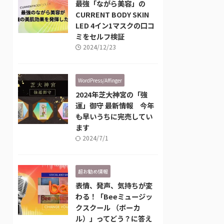
最強「ながら美容」の
CURRENT BODY SKIN
LED 4イン1マスクの口コ
ミをセルフ検証
2024/12/23
WordPress/Affinger
2024年芝大神宮の「強
運」御守 最新情報 今年
も早いうちに完売してい
ます
2024/7/1
超お勧め情報
表情、発声、気持ちが変
わる！「Beeミュージッ
クスクール （ボーカ
ル）」ってどう？に答え