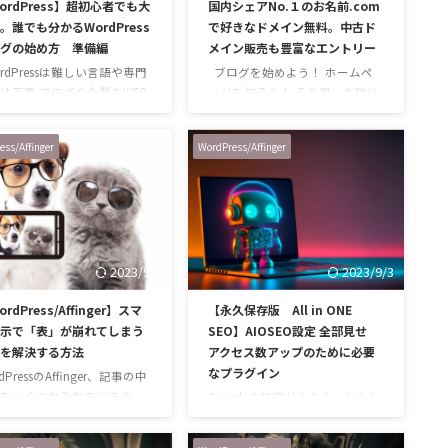
ordPress】超初心者でも大
国内シェアNo.１のお名前.com
。誰でも分かるWordPress
で好きなドメイン無料。中古ド
グの始め方 準備編
メイン販売も豊富なエントリー
rdPressは難しい言語や専門
ブログを始めよう！ ホームペ
は不要 ブログや企業のWEB
ージを作ろう！ そう思った時に
に多く使われている
まず必要になるのが「レンタル
rdPress（ワードプレス） 全
サーバー」 星の数ほどあるレン
ess/Affinger
WordPress/Affinger
のWebサイトの４割で使わ
タルサーバーの中で、かなり多
いるWordPressですが、こ
くの人が気になっている「お名
ログもWordPress（ワード
前.com」についてご紹介しま
レス）を使っています。
す。 この広告、見たことありま
rdPressがなぜ人気なのか、
すよね？！ きっと見たことがな
つに難しい言語などの専門
い人なんていないぐらい有名な
2023/9/3
2023/9/3
が要らない、があげられる
企業ですが、一体何が出来るの
ょう。 WEBページを作成す
か、他の同業他社と何が違うの
rdPress/Affinger】スマ
【永久保存版 All in ONE
き、一般的にはHTMLやJava
か分からない人も多いと思うの
示で「表」が崩れてしまう
SEO】AIOSEO設定 全部見せ
のWEB用の言語を使用して
で、超簡単に、分かりやすく説
を解決する方法
アクセス数アップのために必要
れま …
明します。 お時間４分位、お付
なプラグイン
き合いください♪ お名前ドット
dPressのAffinger、記事の中
コムで出来る事 その名前にもあ
をいくつか入れています
Googleの設定がうまくいかなか
るよ …
PCでは綺麗に見えるのにス
ったので、最近「 All in ONE
で見るとどうしても表示が
SEO 」をプラグインしました。