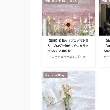
WordPress/Affinger
副収入
WordPr
崩れ
」表示されることありません
すら
か？ 今まで普通にログインでき
を見
ていたのに、突然その日は訪れ
かく
ます。 WordPressへのログイン
でも
が全くできなくなりました。本
な表
当に突然。 私のアカウントで、
2024/1/7
る
私のPCからアクセスしているの
ワー
に、表示されるのはこの画面で
【副業】目指せ！ブログで副収
【永
簡単
す。 「閲覧禁止」「アクセス禁
入 ブログを始めて約１か月で
「A
設定
止」 PCからのアクセスも、ス
行ったこと備忘録
全部
も難
マホからのアクセスも、何をし
スタ
てもこの表示です。 ConoHaコ
ブログを書き始めて、約3週
Wor
は、
ントロー …
間。 元々10年くらい、アメブロ
使っ
でのらりくらりとブログを書い
か分
ていましたが、本格的に＜収益
まし
WordPress/Affinger
化＞を考えてブログを始めたの
ても
は今回が初めて。 まだ収入と
てと
いう収入はないけれど、すで
なサ
に、もっと早く始めてればよか
す。 
ったー！って思っています。 ア
PAC
メブロは機能も揃っているし、
式ペ
2024/1/7
簡単にアクセス数が上がる仕組
AFF