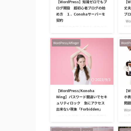
【WordPress】知識ゼロでもブ
【W
ログ開設 超初心者ブログの始
丈夫
め方 １．Conohaサーバーを
ブロ
契約
Wo
知識
知識ゼロの初心者でもブログは
作成
簡単！に作れる 始めるまでは、
Wo
私にできるかな？と思っていま
WordPress/Affinger
WordPr
世界
したが、簡単でした。ブログ。
れて
悩む時間がもったいなかったと
のブ
思うくらい。 どんな人でも簡
プ
単にブログ作成できる時代なん
Wo
ですね。 便利なツールも沢山
の一
あるし、インターネットを除け
2023/9/3
知識
ばマニュアルもトラブルシュー
でし
ティングも載っています。 もし
【WordPress/Konoha
【Wo
ると
昔の私のように躊躇している方
Wing】パスワード間違いでセキ
ホ表
など
が居たら、そっと（いや、大胆
ュリティロック 急にアクセス
問題
書か
に！）背中を押してあげたいで
出来ない現象「Forbidden」
す。 自分の発言の場所が持てる
Wor
というのは、自己リリースにも
に表
アクセス拒否！その日は突然訪
繋がるし、時 …
が、
れた ConohaWingで使っている
マホ
WordPressで、突然「Forbidden