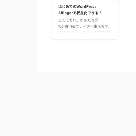
みで、ブロ友も出来やすく「楽
単体
はじめてのWordPress
しく♪」ブログが出来ました。
は下
Affingerで収益化できる？
コメントでのやり取りも多かっ
能＜
たし、実際仲良くなって、今で
テキ
こんにちわ。ゆめたび＠
もご飯行く子も出来た。 ブロガ
モ＞
WordPressでライター生活です。
ー案件もかなり …
ー 
今回WordPressを使ってブログを
作成するにあたり、とても悩ん
だのが＜テーマ選び＞
WordPressは無料で使えるソフ
トウェア。初期設定で無料のテ
ンプレートがたくさんインスト
ールされていて、無料でもかな
り良いブログが作れる！ ので、
わざわざ有料のパッケージを買
うのはどうなんだろう。。。。
ビギナーだし、まずは無料でス
タートしようか。 と思っていた
のですが、いろいろと調べれば
調べるほど「テーマを使ったほ
うが良いサイトが作れる」と …