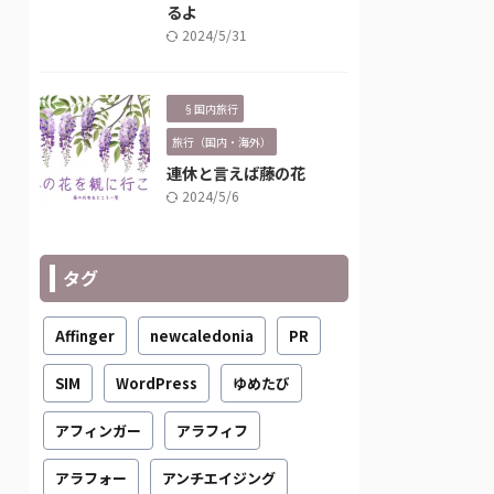
るよ
2024/5/31
§国内旅行
旅行（国内・海外）
連休と言えば藤の花
2024/5/6
タグ
Affinger
newcaledonia
PR
SIM
WordPress
ゆめたび
アフィンガー
アラフィフ
アラフォー
アンチエイジング