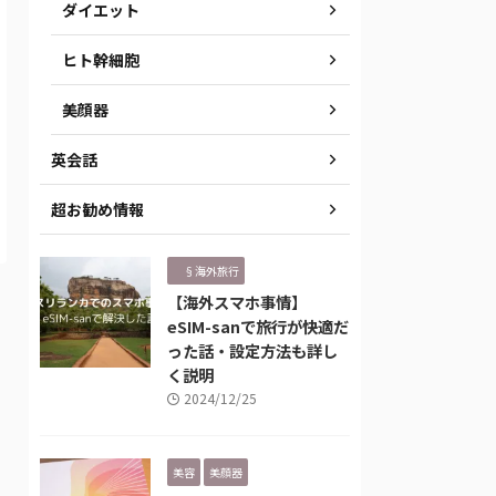
ダイエット
ヒト幹細胞
美顔器
英会話
超お勧め情報
§海外旅行
【海外スマホ事情】
eSIM-sanで旅行が快適だ
った話・設定方法も詳し
く説明
2024/12/25
美容
美顔器