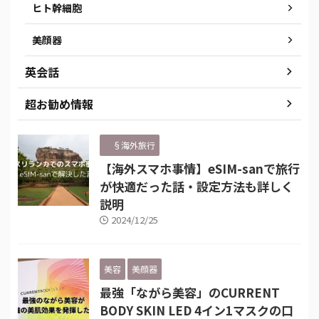
ヒト幹細胞
美顔器
英会話
超お勧め情報
§海外旅行
【海外スマホ事情】eSIM-sanで旅行
が快適だった話・設定方法も詳しく
説明
2024/12/25
美容
美顔器
最強「ながら美容」のCURRENT
BODY SKIN LED 4イン1マスクの口