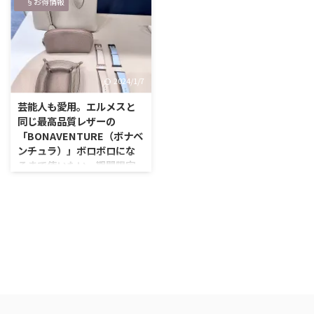
ター生活です 皆さん、楽天での
§お得情報
身体の不調を感じていません
せることは勿論できないし、かと
超ポイントゲット術知ってます
か？ PC操作や書類作成等で長時
言ってその …
か？ シンプルにお買い物をし
間、椅子に座っている方いらっし
て、ポイント２倍！やったー♪な
ゃいますか？ その中で、腰が痛
んて喜んでいませんか？ ポイント
くなる、足腰にしびれが出る、お
２倍なんてすごじゃない！！ 違
尻が痛くなる、同じ姿勢でいるか
2024/1/7
うんです。 楽天スーパーセール
ら肩が痛くなる！なんて人、いま
（または楽天お買い物マラソン）
せんか。 同じ姿勢でいると血行
芸能人も愛用。エルメスと
では、簡単に10倍以上のポイン
が悪くなり、あちこちに不調が出
同じ最高品質レザーの
トゲットできるテクニックがある
やすくなります。同じ姿勢でいる
「BONAVENTURE（ボナベ
んです！！ 10倍以上のポイント
事で筋肉や靱帯も委縮してしまう
ンチュラ）」ボロボロにな
ゲット術はとても簡単 ＜20,000
ので、体がこわばりやすくなる。
るまで使いたい。期間限定
円お買い物＞ ポイント１０倍な
腰回りの血行が悪くなることで腰
割引有り
ら2,000円分 …
痛が発生する。 また背骨が描く
ミラノ発のラグジュアリーレザー
「S字カーブ」が崩れ、腰や背中
ブランド【ＢＯＮＡＶＥＮＴＵＲ
に負担が集中することも言われて
Ａ】 元々気になっていたブラン
いて、座りっぱなし …
ドミラノ発のラグジュアリーレザ
ーブランド【ＢＯＮＡＶＥＮＴＵ
ＲＡ】 芸能人にもファンが多
く、愛用している方が多いブラン
ドで、何と言ってもその上品なカ
ラーレザーの色彩がとても綺麗。