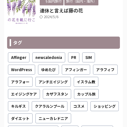
§国内旅行
旅行（国内・海外）
連休と言えば藤の花
2024/5/6
タグ
Affinger
newcaledonia
PR
SIM
WordPress
ゆめたび
アフィンガー
アラフィフ
アラフォー
アンチエイジング
イスラム教
エイジングケア
カザフスタン
カップル旅
キルギス
クアラルンプール
コスメ
ショッピング
ダイエット
ニューカレドニア