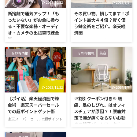
2023/11/22
2023/9/3
ス。欧州を中心に23カ国129都市
と思っているものの ある程度の
以上で展開 ✅加盟店約1000店舗
年齢になると出会いの場が減って
断捨離で運気アップ！「も
その買い物、損してます！ポ
（24都道府県） ✅2020年3月
いきますね。突然。極端に。 歳
ったいない」がお金に換わ
イント最大４４倍？賢く使
広島市からサービススタート ✅地
を重ね周りも家庭を持ち、一緒に
る・不要な楽器・オーディ
う錬金術をご紹介。楽天経
元に愛される名店など質の良い取
飲みに行く仲間も減っていくので
オ・カメラの出張買取錬金
済圏
扱店舗が揃っている ✅コンビニや
必然的に「出会い」を目的とした
術
楽天ポイントが最大１０倍になる
スーパーの商品も …
飲み会は極端に減っていきます。
仕組み またまたやってきまし
「最近、なんだか良くないこと
周りで独身が減ると、合コンもな
た！楽天お買い物マラソン。 つ
が続くのよねぇ。。。」 「環境
§お得情報
§お得情報
美容
くな …
い先日、楽天スーパーセールがあ
を変えたいけれど、そう簡単には
ったと思ったのに、月日の流れは
いかなくて、、、」 「変化のな
速いものです。 皆さんご存じの
い毎日が続いていて、それも悪く
ように、楽天お買い物マラソンは
ないけど、このまま過ぎていくの
買い回りでポイントアップしてい
も何だか不安、、、」 「周りは
2023/11/22
2024/1/7
くシステム。 倍率は店舗を周る
どんどん出世してるけど、自分は
ごとに増えていき、最大１０倍の
なんだか冴えない日々で、、自分
【ポイ活】楽天経済圏で錬
※割引クーポン付き※ 腰
店舗周りで１０倍＋αのポイント
を変えたい」 「子供の成長は嬉
金術 楽天スーパーセール
痛、足のしびれ、はオフィ
をゲットできるんです。 １店
しいけれど、子どものことばかり
での超ポイントゲット術
スチェアが原因？！腰痛対
舗 ・・・１倍 ２店舗目・・・
で自分の時間が全く取れな
策で腰が痛くならないお勧
楽天スーパーセールで超ポイント
２倍 ３店舗目・・・３倍 ・ ・ ・
い。。。」 なんて、日々生きて
めの椅子パームワークチェ
ゲット術！！ みなさんこんにち
9店舗目・・・９倍 １０店舗
いると大なり小なり悩み事があり
ア
わ。ゆめたび＠WordPressでライ
目・・・１０倍 …
ますよね。 普段の生活を急変さ