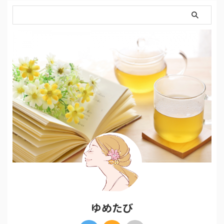
デザインはシンプルに見えて、と
ってもお洒落で一度見たらずっと
心に残ってしまう不思議なブラン
ドＢＯＮＡＶＥＮＴＵＲＡ。 今
回A8フェスティバルで実際に商品
を手に取ってみることが出来、思
っていた以上に素敵なアイテムば
かりですっかり魅了されてしま
…
ゆめたび