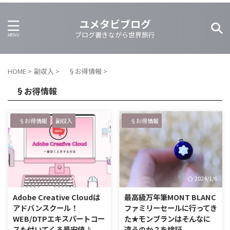
ユメタビブログ
ブログ書きながら世界旅行
HOME
>
副収入
>
§お得情報
>
§お得情報
§お得情報
副収入
§お得情報
2024/11/17
2024/1/6
Adobe Creative Cloudは
最高級万年筆MONT BLANC
アドバンスクール！
ファミリーセールに行ってき
WEB/DTPエキスパートコー
た★モンブランはそんなに
スも付いてくる最安値♪
違うのか？を検証