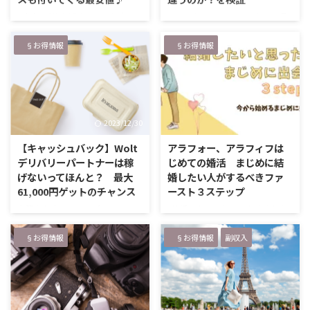
Adobeが値上げするってよ 少し
モンブランファミリーセール最
前に勉強をスタートしたCanva。
新情報 ２０２３年１０月２０日
だいぶ使いこなせるようになって
（金）にモンブランファミリーセ
§お得情報
§お得情報
きて、画像編集、動画作成、アイ
ール開催されます！ 今回も行く
コン、アニメーション、音声入
予定なので、行ったらレポしま
力、と一通りこなせるようになり
す。 前回はボールペンしか見れ
ました。 Canvaは直観的に使え
なかったけれど、今回はレザー製
るので、もともとPCが好きだっ
品と万年筆を見る予定。 会場内
2023/12/30
2023/9/3
たせいもあり、簡単にマスター。
は撮影禁止なので、状況をレポー
写真が好きなのであーしたい、こ
トするのみになりますが、楽しみ
【キャッシュバック】Wolt
アラフォー、アラフィフは
ーしたいという願望を瞬く間に叶
にしていてください！ モンブラ
デリバリーパートナーは稼
じめての婚活 まじめに結
えてくれるCanvaが楽しくて仕方
ンのファミリーセールは年に２日
げないってほんと？ 最大
婚したい人がするべきファ
なく。 1か月も経ってないのに、
のみ 最高級品と言われるモンブ
61,000円ゲットのチャンス
ースト３ステップ
300近いデザインを作成しました
ランのファミリーセールに行って
上質なお店のフードデリバリーで
結婚したい！と思ったまま何か
★ ChatGPTやアニメーション作
きました。 モンブランのファミ
有名な＜Wolt＞が配達パートナ
月も、何年も経ってしまってい
成にもはまってしまって、1日中P
リーセールは、年に２回開催。
ーを募集していまして、そのキャ
る。 けれど出会いがない！とい
§お得情報
§お得情報
副収入
…
２０２ …
ンペーンが、驚愕。お財布潤うキ
う、アラフォー、アラフィフの
ャンペーン内容です。 ＼Woltの
方、そして出会いが全くないアラ
割引GET／ 募集サイト → 公
サー、アラ還の人にも是非読んで
式ページ Woltとは？ ✅フィンラ
もらいたい記事になっています。
ンド発のフードデリバリーサービ
行動を起こす！ 「結婚したい」