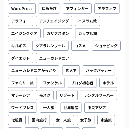
WordPress
ゆめたび
アフィンガー
アラフィフ
アラフォー
アンチエイジング
イスラム教
エイジングケア
カザフスタン
カップル旅
キルギス
クアラルンプール
コスメ
ショッピング
ダイエット
ニューカレドニア
ニューカレドニアがっかり
ヌメア
バックパッカー
ファミリー旅
ファンケル
ブログ初心者
ホテル
マレーシア
モスク
リゾート
レンタルサーバー
ワードプレス
一人旅
世界遺産
中央アジア
化粧品
国内旅行
女一人旅
女子旅
家族旅