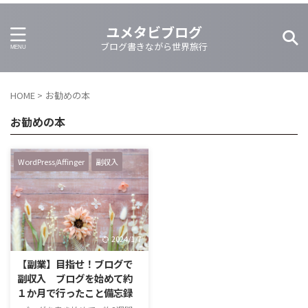
ユメタビブログ
ブログ書きながら世界旅行
HOME
>
お勧めの本
お勧めの本
WordPress/Affinger
副収入
2024/1/7
【副業】目指せ！ブログで
副収入 ブログを始めて約
１か月で行ったこと備忘録