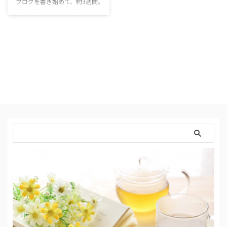
ブログを書き始めて、約3週間。
元々10年くらい、アメブロでのら
りくらりとブログを書いていまし
たが、本格的に＜収益化＞を考え
てブログを始めたのは今回が初め
て。 まだ収入という収入はない
けれど、すでに、もっと早く始め
てればよかったー！って思ってい
ます。 アメブロは機能も揃って
いるし、簡単にアクセス数が上が
る仕組みで、ブロ友も出来やすく
「楽しく♪」ブログが出来まし
た。 コメントでのやり取りも多
かったし、実際仲良くなって、今
でもご飯行く子も出来た。 ブロ
ガー案件もかなり …