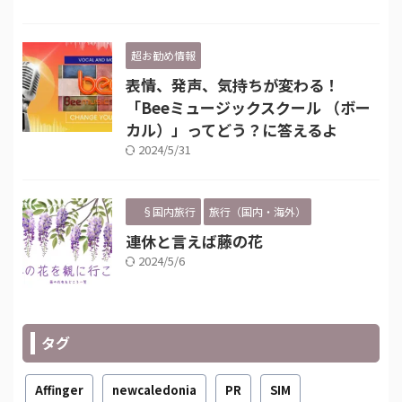
超お勧め情報
表情、発声、気持ちが変わる！
「Beeミュージックスクール （ボー
カル）」ってどう？に答えるよ
2024/5/31
§国内旅行
旅行（国内・海外）
連休と言えば藤の花
2024/5/6
タグ
Affinger
newcaledonia
PR
SIM