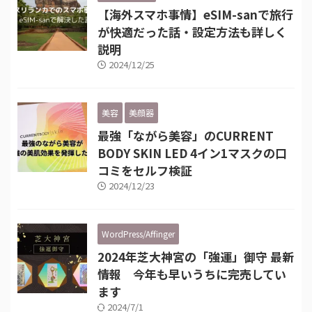
【海外スマホ事情】eSIM-sanで旅行
が快適だった話・設定方法も詳しく
説明
2024/12/25
美容
美顔器
最強「ながら美容」のCURRENT
BODY SKIN LED 4イン1マスクの口
コミをセルフ検証
2024/12/23
WordPress/Affinger
2024年芝大神宮の「強運」御守 最新
情報 今年も早いうちに完売してい
ます
2024/7/1