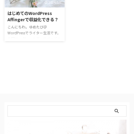
2024/1/7
応）公式ページ
AFFINGER6（WordPressテーマ）
はじめてのWordPress
単体公式ページ ＜スタイル＞編
Affingerで収益化できる？
は下記を見てね。 WordPress機
こんにちわ。ゆめたび＠
能＜タグ＞全部出し！ Part.1 テ
WordPressでライター生活です。
キストパーツ ＜クリップメモ＞
今回WordPressを使ってブログを
メモ 外部リンク ブックマー …
作成するにあたり、とても悩んだ
のが＜テーマ選び＞ WordPress
は無料で使えるソフトウェア。初
期設定で無料のテンプレートがた
くさんインストールされていて、
無料でもかなり良いブログが作れ
る！ ので、わざわざ有料のパッ
ケージを買うのはどうなんだろ
う。。。。ビギナーだし、まずは
無料でスタートしようか。 と思
っていたのですが、いろいろと調
べれば調べるほど「テーマを使っ
たほうが良いサイトが作れる」と
…