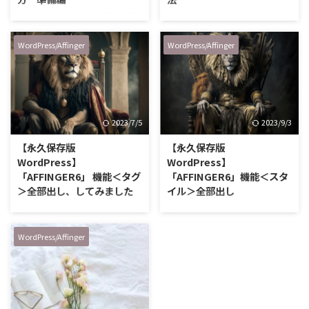
WordPressは難しい言語や専門
WordPressのAffinger、記事の中
知識は不要 ブログや企業のWEB
に表をいくつか入れていますが、
作成に多く使われている
PCでは綺麗に見えるのにスマホ
WordPress/Affinger
WordPress/Affinger
WordPress（ワードプレス） 全
で見るとどうしても表示が崩れて
世界のWebサイトの４割で使われ
しまいます。 縦長のひたすら長
ているWordPressですが、このブ
い表になっていて、それを見ると
ログもWordPress（ワードプレ
がっかりします笑 せっかく作っ
ス）を使っています。
た表ですから、スマホでも綺麗に
2023/7/5
2023/9/3
WordPressがなぜ人気なのか、の
表示したい！ 綺麗な表の作成方
一つに難しい言語などの専門知識
法、誰にでも分かるように丁寧に
【永久保存版
【永久保存版
が要らない、があげられるでしょ
解説しますね。 ワードプレスは
WordPress】
WordPress】
う。 WEBページを作成すると
基本的な操作は簡単ですが、表示
「AFFINGER6」 機能＜タグ
「AFFINGER6」機能＜スタ
き、一般的にはHTMLやJavaなど
方法等は少し設定が必要です。
＞全部出し、してみました
イル＞全部出し
のWEB用の言語を使用して書か
ただその設定も難しくないので、
WordPressテーマのAffinger6を使
WordPressの＜スタイル＞機能を
れま …
１つ１つマスターしています。
っていますが、機能がなかなか分
全部出ししました。良く見かける
表の作り方は、ど …
かりずらいので、纏めてみまし
あの機能、いいなぁ～と思ってい
WordPress/Affinger
た！ Affingerは慣れるととても使
たあの機能もAffiingerにありまし
いやすく、直感的に使えてとても
た！皆さんのサイト作りのお役に
便利。 初心者でも素敵なサイト
立てたら嬉しいです。
が簡単に作れちゃいます。
ACTION PACK3（AFFINGER6EX対