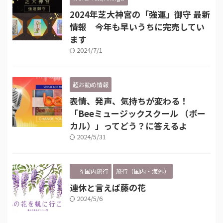
2024年芝大神宮の「強運」御守 最新
情報 今年も早いうちに完売してい
ます
2024/7/1
超お勧め情報
表情、発声、気持ちが変わる！
「Beeミュージックスクール （ボー
カル）」ってどう？に答えるよ
2024/5/31
§国内旅行
旅行（国内・海外）
連休と言えば藤の花
2024/5/6