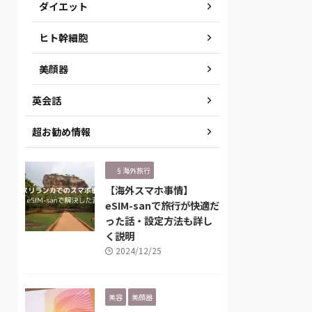
ダイエット
ヒト幹細胞
美顔器
英会話
超お勧め情報
§海外旅行
【海外スマホ事情】
eSIM-sanで旅行が快適だ
った話・設定方法も詳し
く説明
2024/12/25
美容
美顔器