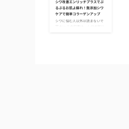
シワ改善エンリッチプラスでぷ
るぷるお肌よ蘇れ！無添加シワ
ケアで簡単コラーゲンアップ
シワに悩む人以外は読まないで
下さい この記事は、シワが気に
なる方やシワに悩んでいる方向
けの文章です。 シワが気になら
ない人には興味の持てない内容
かもしれません。 かなり詳細に
分かりやすく書かれた記事にな
りますので、シワに悩む人には
最適な記事ですが、シワに悩む
ことなくツルツルな方（羨まし
い♥）はぜひ別の記事をお楽し
みください☆ シワが気になり
だしたらチャンス！ エアコンの
風、ハンディ扇風機の風、強い
強い紫外線、汗をかいた後のイ
ンナードライ。 肌が乾燥する原
因は、日常生活のあちこちに点
在していま …