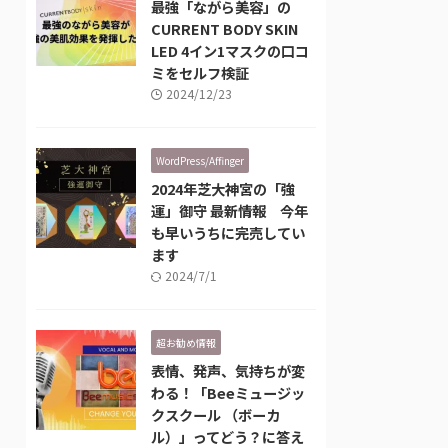
最強「ながら美容」の
CURRENT BODY SKIN
LED 4イン1マスクの口コ
ミをセルフ検証
2024/12/23
WordPress/Affinger
2024年芝大神宮の「強
運」御守 最新情報 今年
も早いうちに完売してい
ます
2024/7/1
超お勧め情報
表情、発声、気持ちが変
わる！「Beeミュージッ
クスクール （ボーカ
ル）」ってどう？に答え