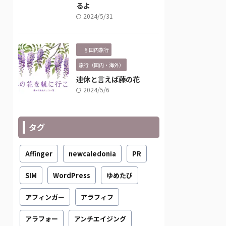
るよ
2024/5/31
§国内旅行
旅行（国内・海外）
連休と言えば藤の花
2024/5/6
タグ
Affinger
newcaledonia
PR
SIM
WordPress
ゆめたび
アフィンガー
アラフィフ
アラフォー
アンチエイジング