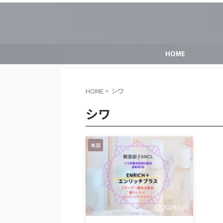
HOME
HOME
>
シワ
シワ
美容
2024/1/6