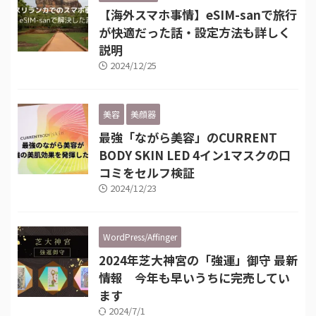
【海外スマホ事情】eSIM-sanで旅行
が快適だった話・設定方法も詳しく
説明
2024/12/25
美容
美顔器
最強「ながら美容」のCURRENT
BODY SKIN LED 4イン1マスクの口
コミをセルフ検証
2024/12/23
WordPress/Affinger
2024年芝大神宮の「強運」御守 最新
情報 今年も早いうちに完売してい
ます
2024/7/1