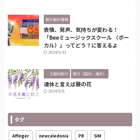
超お勧め情報
表情、発声、気持ちが変わる！
「Beeミュージックスクール （ボー
カル）」ってどう？に答えるよ
2024/5/31
§国内旅行
旅行（国内・海外）
連休と言えば藤の花
2024/5/6
タグ
Affinger
newcaledonia
PR
SIM