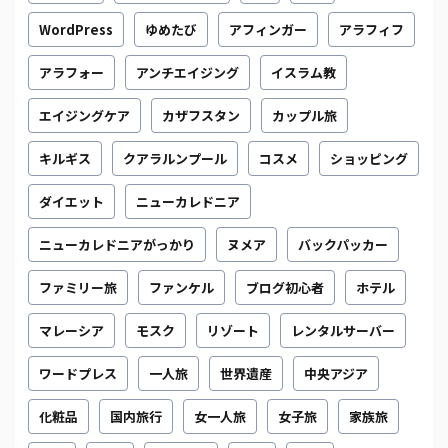
WordPress
ゆめたび
アフィンガー
アラフィフ
アラフォー
アンチエイジング
イスラム教
エイジングケア
カザフスタン
カップル旅
キルギス
クアラルンプール
コスメ
ショッピング
ダイエット
ニューカレドニア
ニューカレドニアがっかり
ヌメア
バックパッカー
ファミリー旅
ファンケル
ブログ初心者
ホテル
マレーシア
モスク
リゾート
レンタルサーバー
ワードプレス
一人旅
世界遺産
中央アジア
化粧品
国内旅行
女一人旅
女子旅
家族旅