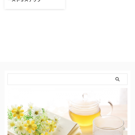
結婚したい！と思ったまま何か
月も、何年も経ってしまってい
る。 けれど出会いがない！とい
う、アラフォー、アラフィフの
方、そして出会いが全くないアラ
サー、アラ還の人にも是非読んで
もらいたい記事になっています。
行動を起こす！ 「結婚したい」
と思っているものの ある程度の
年齢になると出会いの場が減って
いきますね。突然。極端に。 歳
を重ね周りも家庭を持ち、一緒に
飲みに行く仲間も減っていくので
必然的に「出会い」を目的とした
飲み会は極端に減っていきます。
周りで独身が減ると、合コンもな
くな …