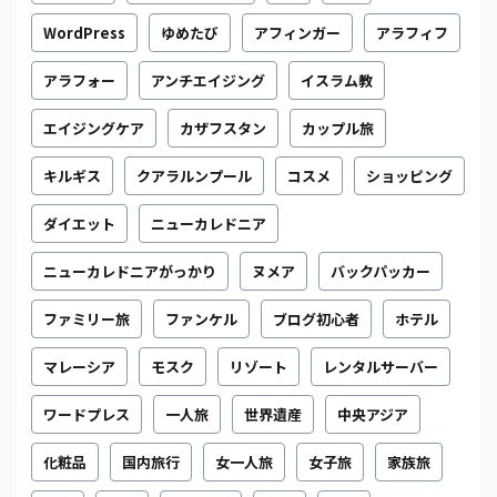
WordPress
ゆめたび
アフィンガー
アラフィフ
アラフォー
アンチエイジング
イスラム教
エイジングケア
カザフスタン
カップル旅
キルギス
クアラルンプール
コスメ
ショッピング
ダイエット
ニューカレドニア
ニューカレドニアがっかり
ヌメア
バックパッカー
ファミリー旅
ファンケル
ブログ初心者
ホテル
マレーシア
モスク
リゾート
レンタルサーバー
ワードプレス
一人旅
世界遺産
中央アジア
化粧品
国内旅行
女一人旅
女子旅
家族旅