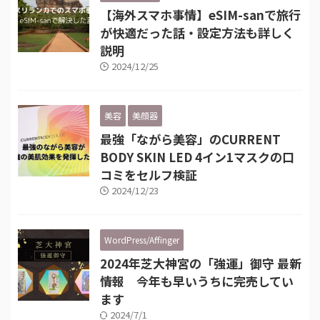
【海外スマホ事情】eSIM-sanで旅行
が快適だった話・設定方法も詳しく
説明
2024/12/25
美容
美顔器
最強「ながら美容」のCURRENT
BODY SKIN LED 4イン1マスクの口
コミをセルフ検証
2024/12/23
WordPress/Affinger
2024年芝大神宮の「強運」御守 最新
情報 今年も早いうちに完売してい
ます
2024/7/1