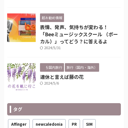
超お勧め情報
表情、発声、気持ちが変わる！
「Beeミュージックスクール （ボー
カル）」ってどう？に答えるよ
2024/5/31
§国内旅行
旅行（国内・海外）
連休と言えば藤の花
2024/5/6
タグ
Affinger
newcaledonia
PR
SIM