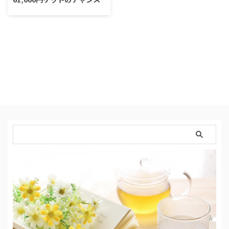
上質なお店のフードデリバリーで
有名な＜Wolt＞が配達パートナ
ーを募集していまして、そのキャ
ンペーンが、驚愕。お財布潤うキ
ャンペーン内容です。 ＼Woltの
割引GET／ 募集サイト → 公
式ページ Woltとは？ ✅フィンラ
ンド発のフードデリバリーサービ
ス。欧州を中心に23カ国129都市
以上で展開 ✅加盟店約1000店舗
（24都道府県） ✅2020年3月
広島市からサービススタート ✅地
元に愛される名店など質の良い取
扱店舗が揃っている ✅コンビニや
スーパーの商品も …