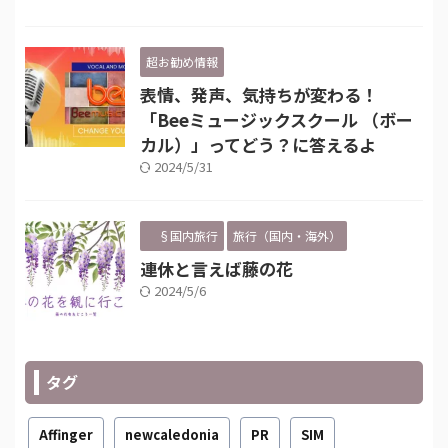
超お勧め情報
表情、発声、気持ちが変わる！
「Beeミュージックスクール （ボー
カル）」ってどう？に答えるよ
2024/5/31
§国内旅行
旅行（国内・海外）
連休と言えば藤の花
2024/5/6
タグ
Affinger
newcaledonia
PR
SIM