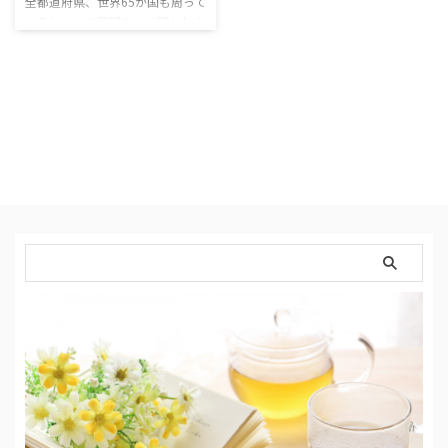
全都道府県、世界65か国も周って
いると、この質問をよく聞かれま
す。 「国内外いろいろ行ってるけ
ど、情報ってどうやって集めてる
の？」 「よくそんな所を知って
るね！」 国内・海外旅行ともに
同じですが、まず「ガイドブッ
ク」を入手します。 行きたいと
こをざっと調べたら、今度はSNS
でリサーチ。 そして現地に付い
たら、ローカル誌を探します。
そして宿に着いたら、ホテルが用
意しているガイドブックやマップ
を入手。 このホテルお手製のマ
ップやガイドブック、 そしてロ
ーカル誌が …