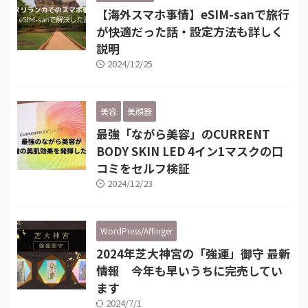
【海外スマホ事情】eSIM-sanで旅行
が快適だった話・設定方法も詳しく
説明
2024/12/25
美容
美顔器
最強「ながら美容」のCURRENT
BODY SKIN LED 4イン1マスクの口
コミをセルフ検証
2024/12/23
WordPress/Affinger
2024年芝大神宮の「強運」御守 最新
情報 今年も早いうちに完売してい
ます
2024/7/1