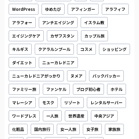
WordPress
ゆめたび
アフィンガー
アラフィフ
アラフォー
アンチエイジング
イスラム教
エイジングケア
カザフスタン
カップル旅
キルギス
クアラルンプール
コスメ
ショッピング
ダイエット
ニューカレドニア
ニューカレドニアがっかり
ヌメア
バックパッカー
ファミリー旅
ファンケル
ブログ初心者
ホテル
マレーシア
モスク
リゾート
レンタルサーバー
ワードプレス
一人旅
世界遺産
中央アジア
化粧品
国内旅行
女一人旅
女子旅
家族旅