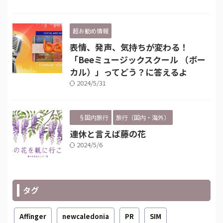
超お勧め情報
表情、発声、気持ちが変わる！
「Beeミュージックスクール （ボー
カル）」ってどう？に答えるよ
2024/5/31
§国内旅行
旅行（国内・海外）
連休と言えば藤の花
2024/5/6
タグ
Affinger
newcaledonia
PR
SIM