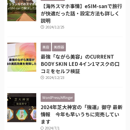
【海外スマホ事情】eSIM-sanで旅行
が快適だった話・設定方法も詳しく
説明
2024/12/25
美容
美顔器
最強「ながら美容」のCURRENT
BODY SKIN LED 4イン1マスクの口
コミをセルフ検証
2024/12/23
WordPress/Affinger
2024年芝大神宮の「強運」御守 最新
情報 今年も早いうちに完売してい
ます
2024/7/1