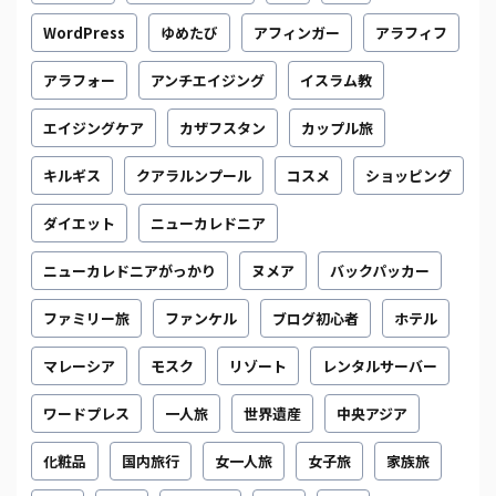
WordPress
ゆめたび
アフィンガー
アラフィフ
アラフォー
アンチエイジング
イスラム教
エイジングケア
カザフスタン
カップル旅
キルギス
クアラルンプール
コスメ
ショッピング
ダイエット
ニューカレドニア
ニューカレドニアがっかり
ヌメア
バックパッカー
ファミリー旅
ファンケル
ブログ初心者
ホテル
マレーシア
モスク
リゾート
レンタルサーバー
ワードプレス
一人旅
世界遺産
中央アジア
化粧品
国内旅行
女一人旅
女子旅
家族旅