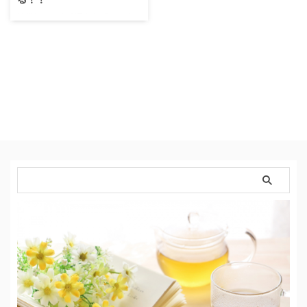
神様頼みで恋愛運を上げていく
友人が「今年こそ彼氏作って結婚
する！！」と息巻いているので、
少しでもお役に立てれば、 と思
ってご利益があると有名な神社仏
閣を調べてみました。 日本全国
にありますよね、恋愛パワースポ
ット。 私も困った時にいくつか
行ってみましたが、 清々しい気
分になるし、 ずっと心の中に溜
め込んでいた沸々とした思いを吐
き出して、 「お願いできた」と
いうのがとても心の安定に繋がり
ました。 出会いが欲しい時、心
はやさぐれている これね、人に
よると思うし、必ずしも全員がそ
うだとは思わな …