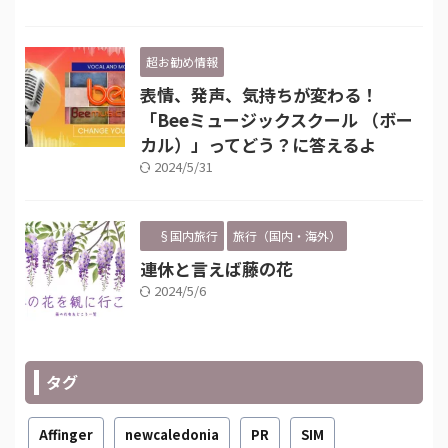
超お勧め情報
表情、発声、気持ちが変わる！
「Beeミュージックスクール （ボー
カル）」ってどう？に答えるよ
2024/5/31
§国内旅行
旅行（国内・海外）
連休と言えば藤の花
2024/5/6
タグ
Affinger
newcaledonia
PR
SIM