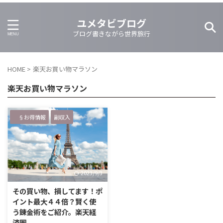
ユメタビブログ
ブログ書きながら世界旅行
HOME
>
楽天お買い物マラソン
楽天お買い物マラソン
§お得情報
副収入
2023/9/3
その買い物、損してます！ポ
イント最大４４倍？賢く使
う錬金術をご紹介。楽天経
済圏