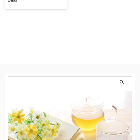
楽天ポイントが最大１０倍になる
仕組み またまたやってきまし
た！楽天お買い物マラソン。 つ
い先日、楽天スーパーセールがあ
ったと思ったのに、月日の流れは
速いものです。 皆さんご存じの
ように、楽天お買い物マラソンは
買い回りでポイントアップしてい
くシステム。 倍率は店舗を周る
ごとに増えていき、最大１０倍の
店舗周りで１０倍＋αのポイント
をゲットできるんです。 １店
舗 ・・・１倍 ２店舗目・・・
２倍 ３店舗目・・・３倍 ・ ・ ・
9店舗目・・・９倍 １０店舗
目・・・１０倍 …