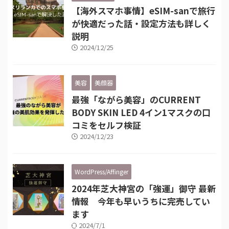
【海外スマホ事情】eSIM-sanで旅行
が快適だった話・設定方法も詳しく
説明
2024/12/25
美容
美顔器
最強「ながら美容」のCURRENT
BODY SKIN LED 4イン1マスクの口
コミをセルフ検証
2024/12/23
WordPress/Affinger
2024年芝大神宮の「強運」御守 最新
情報 今年も早いうちに完売してい
ます
2024/7/1