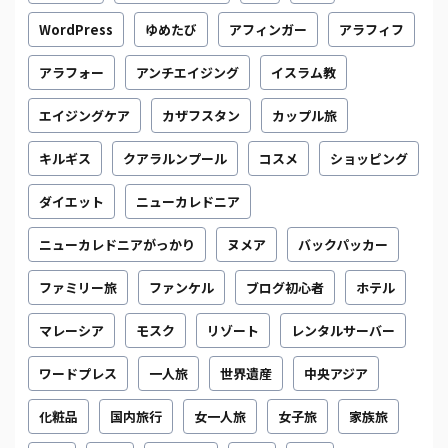
WordPress
ゆめたび
アフィンガー
アラフィフ
アラフォー
アンチエイジング
イスラム教
エイジングケア
カザフスタン
カップル旅
キルギス
クアラルンプール
コスメ
ショッピング
ダイエット
ニューカレドニア
ニューカレドニアがっかり
ヌメア
バックパッカー
ファミリー旅
ファンケル
ブログ初心者
ホテル
マレーシア
モスク
リゾート
レンタルサーバー
ワードプレス
一人旅
世界遺産
中央アジア
化粧品
国内旅行
女一人旅
女子旅
家族旅