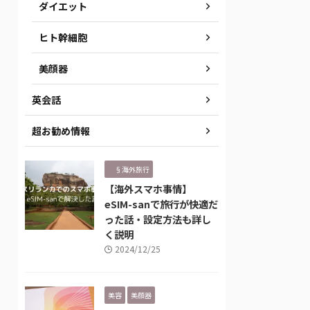
ダイエット
ヒト幹細胞
美顔器
英会話
超お勧め情報
§海外旅行
【海外スマホ事情】
eSIM-sanで旅行が快適だ
った話・設定方法も詳し
く説明
2024/12/25
美容
美顔器