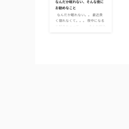
なんだか眠れない、そんな夜に
お勧めなこと
なんだか眠れない。。 最近良
く寝れなくて。。。 夜中になる
と起きちゃって。。 そんな悩み
を持っている方、いらっしゃい
ませんか。 そんな私も2：20真
夜中にもかかわらず、PC開いて
パタパタキーボード打ってブロ
グを書いています。 眠れないと
きってありますよね。 そんな
時、皆さんどんなふうに思いま
すか？ うちの相方は「眠れな
い！！どうしよう！！！困っ
た！！！明日もあるの
に！！！ 寝れな
い・・・・・・・」 と、眠れ
ないことに気をと …