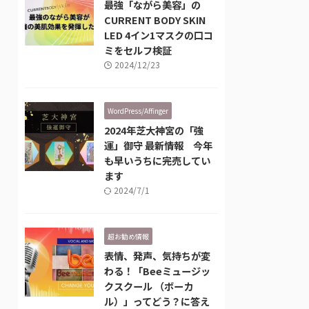
最強「ながら美容」の
CURRENT BODY SKIN
LED 4イン1マスクの口コ
ミをセルフ検証
2024/12/23
WordPress/Affinger
2024年芝大神宮の「強
運」御守 最新情報 今年
も早いうちに完売してい
ます
2024/7/1
超お勧め情報
表情、発声、気持ちが変
わる！「Beeミュージッ
クスクール （ボーカ
ル）」ってどう？に答え