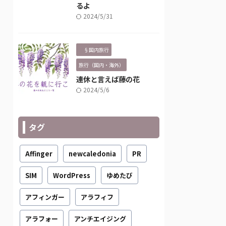
るよ
2024/5/31
§国内旅行
旅行（国内・海外）
連休と言えば藤の花
2024/5/6
タグ
Affinger
newcaledonia
PR
SIM
WordPress
ゆめたび
アフィンガー
アラフィフ
アラフォー
アンチエイジング