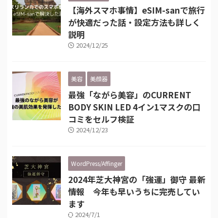
【海外スマホ事情】eSIM-sanで旅行
が快適だった話・設定方法も詳しく
説明
2024/12/25
美容
美顔器
最強「ながら美容」のCURRENT
BODY SKIN LED 4イン1マスクの口
コミをセルフ検証
2024/12/23
WordPress/Affinger
2024年芝大神宮の「強運」御守 最新
情報 今年も早いうちに完売してい
ます
2024/7/1