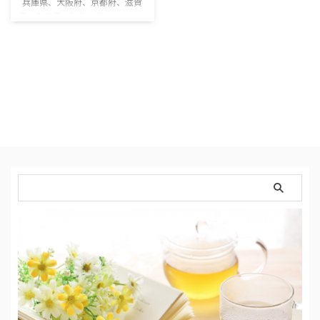
兵庫県、大阪府、京都府、滋賀
県、奈良県、和歌山県の人注目！
PRです。 でも関西に在住の方に
はラッキーな転職エージェンシー
会社のご紹介になります。 転職
って勇気が要りますよね。特に初
めてだったりすると尚更。 「今
の職場辞めたい！！！辞めてや
る！！！」 なんて思っても、い
ざ！となると、勇気が出ない。
必要書類を揃えるのが面倒。。。
良い企業がない。。。 結局動か
ないまま、1年が過ぎ、2年が過
ぎ。。。 マネージャーや主任職に
なり、忙しくなって活動がなかな
…