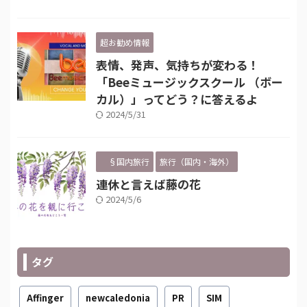
超お勧め情報
表情、発声、気持ちが変わる！
「Beeミュージックスクール （ボー
カル）」ってどう？に答えるよ
2024/5/31
§国内旅行
旅行（国内・海外）
連休と言えば藤の花
2024/5/6
タグ
Affinger
newcaledonia
PR
SIM