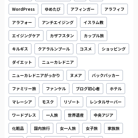
WordPress
ゆめたび
アフィンガー
アラフィフ
アラフォー
アンチエイジング
イスラム教
エイジングケア
カザフスタン
カップル旅
キルギス
クアラルンプール
コスメ
ショッピング
ダイエット
ニューカレドニア
ニューカレドニアがっかり
ヌメア
バックパッカー
ファミリー旅
ファンケル
ブログ初心者
ホテル
マレーシア
モスク
リゾート
レンタルサーバー
ワードプレス
一人旅
世界遺産
中央アジア
化粧品
国内旅行
女一人旅
女子旅
家族旅