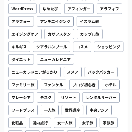
WordPress
ゆめたび
アフィンガー
アラフィフ
アラフォー
アンチエイジング
イスラム教
エイジングケア
カザフスタン
カップル旅
キルギス
クアラルンプール
コスメ
ショッピング
ダイエット
ニューカレドニア
ニューカレドニアがっかり
ヌメア
バックパッカー
ファミリー旅
ファンケル
ブログ初心者
ホテル
マレーシア
モスク
リゾート
レンタルサーバー
ワードプレス
一人旅
世界遺産
中央アジア
化粧品
国内旅行
女一人旅
女子旅
家族旅