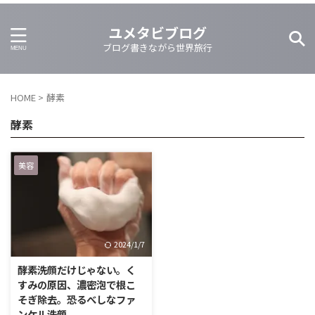
ユメタビブログ
ブログ書きながら世界旅行
HOME
>
酵素
酵素
美容
2024/1/7
酵素洗顔だけじゃない。く
すみの原因、濃密泡で根こ
そぎ除去。恐るべしなファ
ンケル洗顔