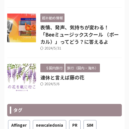
超お勧め情報
表情、発声、気持ちが変わる！
「Beeミュージックスクール （ボー
カル）」ってどう？に答えるよ
2024/5/31
§国内旅行
旅行（国内・海外）
連休と言えば藤の花
2024/5/6
タグ
Affinger
newcaledonia
PR
SIM