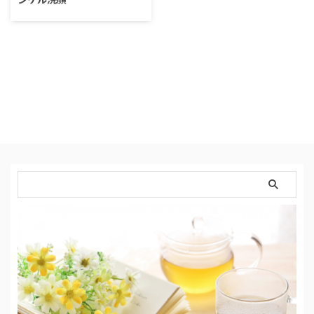
顔のくすみや毛穴の汚れ、悩んで
いませんか？ 顔のくすみがある
だけで、老けて見えてしまうし、
疲れて見えますよね。 疲れてい
ないのに、「疲れてる？」なんて
聞かれるのも、正直もううんざ
り。。。 洗顔は念入りにしてる
し、パックをしたり、毛穴対策は
それなりにしているのに一向に改
善しないくすみ。 そればかりか
くすみが気になって、写真に写る
のが苦手になったり、人と面と向
かって話す時も自分の顔が気にな
ってしまったり。。 「くすみ」
があるだけで、心までくすんでし
まう。。。 いい加減、くすみ
を取り …