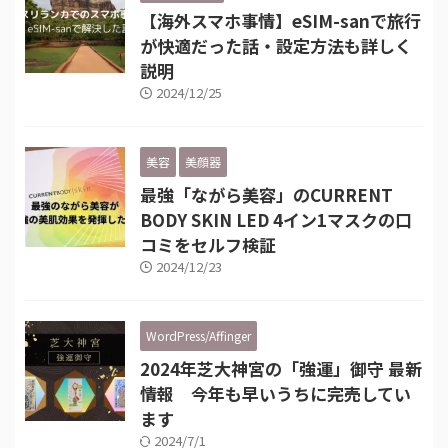
【海外スマホ事情】eSIM-sanで旅行
が快適だった話・設定方法も詳しく
説明
2024/12/25
美容
美顔器
最強「ながら美容」のCURRENT
BODY SKIN LED 4イン1マスクの口
コミをセルフ検証
2024/12/23
WordPress/Affinger
2024年芝大神宮の「強運」御守 最新
情報 今年も早いうちに完売してい
ます
2024/7/1