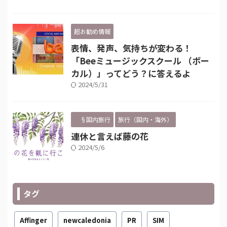
超お勧め情報
表情、発声、気持ちが変わる！
「Beeミュージックスクール （ボー
カル）」ってどう？に答えるよ
2024/5/31
§国内旅行
旅行（国内・海外）
連休と言えば藤の花
2024/5/6
タグ
Affinger
newcaledonia
PR
SIM