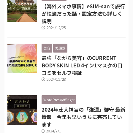
【海外スマホ事情】eSIM-sanで旅行
が快適だった話・設定方法も詳しく
説明
2024/12/25
美容
美顔器
最強「ながら美容」のCURRENT
BODY SKIN LED 4イン1マスクの口
コミをセルフ検証
2024/12/23
WordPress/Affinger
2024年芝大神宮の「強運」御守 最新
情報 今年も早いうちに完売してい
ます
2024/7/1