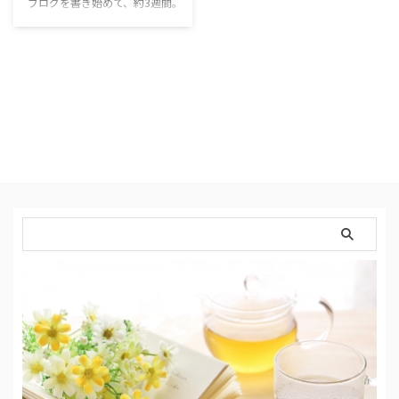
ブログを書き始めて、約3週間。
元々10年くらい、アメブロでのら
りくらりとブログを書いていまし
たが、本格的に＜収益化＞を考え
てブログを始めたのは今回が初め
て。 まだ収入という収入はない
けれど、すでに、もっと早く始め
てればよかったー！って思ってい
ます。 アメブロは機能も揃って
いるし、簡単にアクセス数が上が
る仕組みで、ブロ友も出来やすく
「楽しく♪」ブログが出来まし
た。 コメントでのやり取りも多
かったし、実際仲良くなって、今
でもご飯行く子も出来た。 ブロ
ガー案件もかなり …