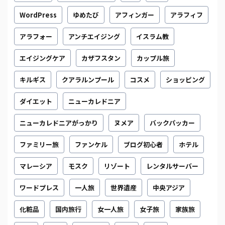
WordPress
ゆめたび
アフィンガー
アラフィフ
アラフォー
アンチエイジング
イスラム教
エイジングケア
カザフスタン
カップル旅
キルギス
クアラルンプール
コスメ
ショッピング
ダイエット
ニューカレドニア
ニューカレドニアがっかり
ヌメア
バックパッカー
ファミリー旅
ファンケル
ブログ初心者
ホテル
マレーシア
モスク
リゾート
レンタルサーバー
ワードプレス
一人旅
世界遺産
中央アジア
化粧品
国内旅行
女一人旅
女子旅
家族旅