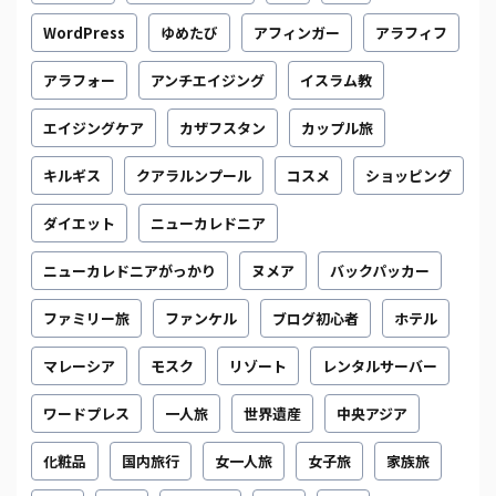
WordPress
ゆめたび
アフィンガー
アラフィフ
アラフォー
アンチエイジング
イスラム教
エイジングケア
カザフスタン
カップル旅
キルギス
クアラルンプール
コスメ
ショッピング
ダイエット
ニューカレドニア
ニューカレドニアがっかり
ヌメア
バックパッカー
ファミリー旅
ファンケル
ブログ初心者
ホテル
マレーシア
モスク
リゾート
レンタルサーバー
ワードプレス
一人旅
世界遺産
中央アジア
化粧品
国内旅行
女一人旅
女子旅
家族旅