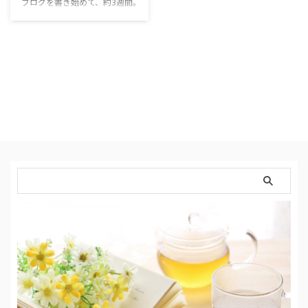
ブログを書き始めて、約3週間。
元々10年くらい、アメブロでのら
りくらりとブログを書いていまし
たが、本格的に＜収益化＞を考え
てブログを始めたのは今回が初め
て。 まだ収入という収入はない
けれど、すでに、もっと早く始め
てればよかったー！って思ってい
ます。 アメブロは機能も揃って
いるし、簡単にアクセス数が上が
る仕組みで、ブロ友も出来やすく
「楽しく♪」ブログが出来まし
た。 コメントでのやり取りも多
かったし、実際仲良くなって、今
でもご飯行く子も出来た。 ブロ
ガー案件もかなり …