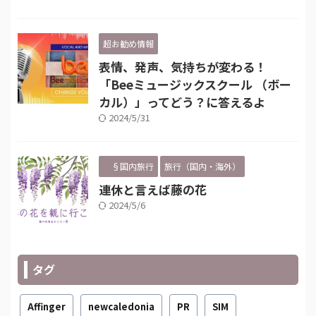
超お勧め情報
表情、発声、気持ちが変わる！
「Beeミュージックスクール （ボー
カル）」ってどう？に答えるよ
2024/5/31
§国内旅行
旅行（国内・海外）
連休と言えば藤の花
2024/5/6
タグ
Affinger
newcaledonia
PR
SIM