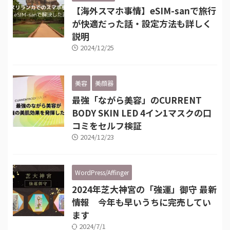
【海外スマホ事情】eSIM-sanで旅行
が快適だった話・設定方法も詳しく
説明
2024/12/25
美容
美顔器
最強「ながら美容」のCURRENT
BODY SKIN LED 4イン1マスクの口
コミをセルフ検証
2024/12/23
WordPress/Affinger
2024年芝大神宮の「強運」御守 最新
情報 今年も早いうちに完売してい
ます
2024/7/1