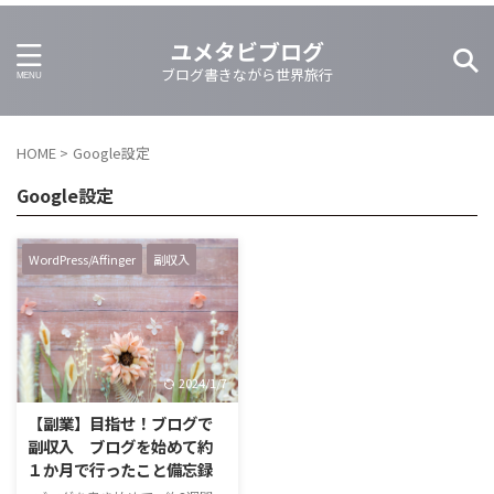
ユメタビブログ
ブログ書きながら世界旅行
HOME
>
Google設定
Google設定
WordPress/Affinger
副収入
2024/1/7
【副業】目指せ！ブログで
副収入 ブログを始めて約
１か月で行ったこと備忘録