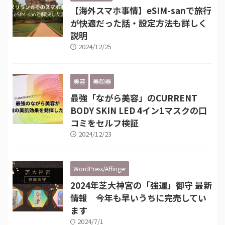
【海外スマホ事情】eSIM-sanで旅行
が快適だった話・設定方法も詳しく
説明
2024/12/25
美容
美顔器
最強「ながら美容」のCURRENT
BODY SKIN LED 4イン1マスクの口
コミをセルフ検証
2024/12/23
WordPress/Affinger
2024年芝大神宮の「強運」御守 最新
情報 今年も早いうちに完売してい
ます
2024/7/1