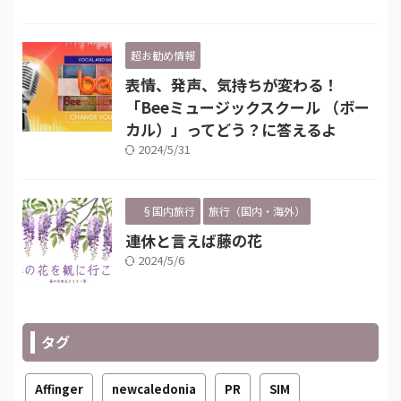
超お勧め情報
表情、発声、気持ちが変わる！
「Beeミュージックスクール （ボー
カル）」ってどう？に答えるよ
2024/5/31
§国内旅行
旅行（国内・海外）
連休と言えば藤の花
2024/5/6
タグ
Affinger
newcaledonia
PR
SIM