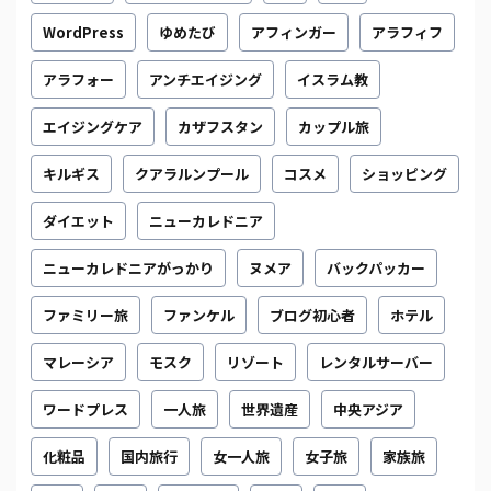
WordPress
ゆめたび
アフィンガー
アラフィフ
アラフォー
アンチエイジング
イスラム教
エイジングケア
カザフスタン
カップル旅
キルギス
クアラルンプール
コスメ
ショッピング
ダイエット
ニューカレドニア
ニューカレドニアがっかり
ヌメア
バックパッカー
ファミリー旅
ファンケル
ブログ初心者
ホテル
マレーシア
モスク
リゾート
レンタルサーバー
ワードプレス
一人旅
世界遺産
中央アジア
化粧品
国内旅行
女一人旅
女子旅
家族旅