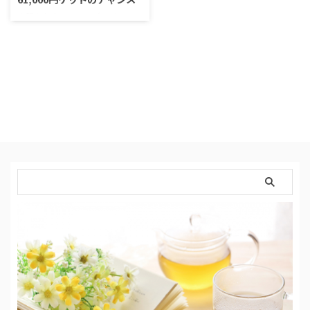
上質なお店のフードデリバリーで
有名な＜Wolt＞が配達パートナ
ーを募集していまして、そのキャ
ンペーンが、驚愕。お財布潤うキ
ャンペーン内容です。 ＼Woltの
割引GET／ 募集サイト → 公
式ページ Woltとは？ ✅フィンラ
ンド発のフードデリバリーサービ
ス。欧州を中心に23カ国129都市
以上で展開 ✅加盟店約1000店舗
（24都道府県） ✅2020年3月
広島市からサービススタート ✅地
元に愛される名店など質の良い取
扱店舗が揃っている ✅コンビニや
スーパーの商品も …