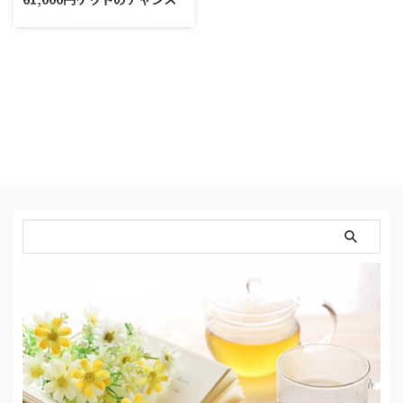
上質なお店のフードデリバリーで
有名な＜Wolt＞が配達パートナ
ーを募集していまして、そのキャ
ンペーンが、驚愕。お財布潤うキ
ャンペーン内容です。 ＼Woltの
割引GET／ 募集サイト → 公
式ページ Woltとは？ ✅フィンラ
ンド発のフードデリバリーサービ
ス。欧州を中心に23カ国129都市
以上で展開 ✅加盟店約1000店舗
（24都道府県） ✅2020年3月
広島市からサービススタート ✅地
元に愛される名店など質の良い取
扱店舗が揃っている ✅コンビニや
スーパーの商品も …