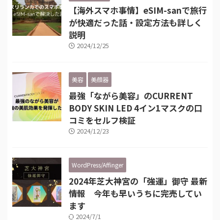
【海外スマホ事情】eSIM-sanで旅行
が快適だった話・設定方法も詳しく
説明
2024/12/25
美容
美顔器
最強「ながら美容」のCURRENT
BODY SKIN LED 4イン1マスクの口
コミをセルフ検証
2024/12/23
WordPress/Affinger
2024年芝大神宮の「強運」御守 最新
情報 今年も早いうちに完売してい
ます
2024/7/1