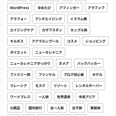
WordPress
ゆめたび
アフィンガー
アラフィフ
アラフォー
アンチエイジング
イスラム教
エイジングケア
カザフスタン
カップル旅
キルギス
クアラルンプール
コスメ
ショッピング
ダイエット
ニューカレドニア
ニューカレドニアがっかり
ヌメア
バックパッカー
ファミリー旅
ファンケル
ブログ初心者
ホテル
マレーシア
モスク
リゾート
レンタルサーバー
ワードプレス
一人旅
世界遺産
中央アジア
化粧品
国内旅行
女一人旅
女子旅
家族旅