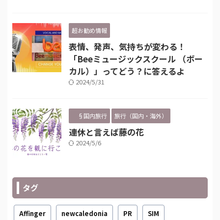
超お勧め情報
表情、発声、気持ちが変わる！
「Beeミュージックスクール （ボー
カル）」ってどう？に答えるよ
2024/5/31
§国内旅行
旅行（国内・海外）
連休と言えば藤の花
2024/5/6
タグ
Affinger
newcaledonia
PR
SIM