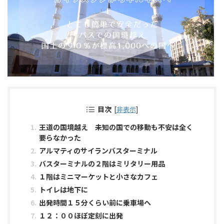
目次
[
非表示
]
王道の国境越え 未知の国での移動も不安は全く
要らなかった
アルマティのサイランバスターミナル
バスターミナルの２階はミリタリー用品
１階はミニマーケットと小さなカフェ
トイレは地下に
出発時間１５分くらい前に乗車場へ
１２：００ほぼ定刻に出発