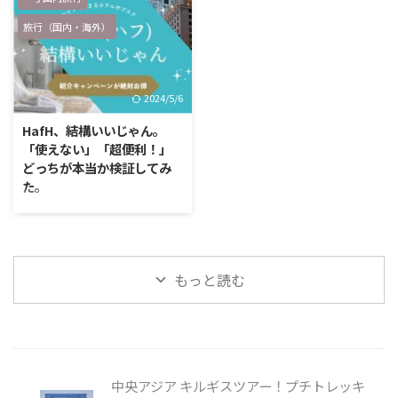
の？」 「よくそんな所を知って
少しでもお役に立てれば、 と思
旅行（国内・海外）
るね！」 国内・海外旅行ともに
ってご利益があると有名な神社仏
同じですが、まず「ガイドブッ
閣を調べてみました。 日本全国
ク」を入手します。 行きたいと
にありますよね、恋愛パワースポ
こをざっと調べたら、今度はSNS
ット。 私も困った時にいくつか
2024/5/6
でリサーチ。 そして現地に付い
行ってみましたが、 清々しい気
たら、ローカル誌を探します。
分になるし、 ずっと心の中に溜
HafH、結構いいじゃん。
そして宿に着いたら、ホテルが用
め込んでいた沸々とした思いを吐
「使えない」「超便利！」
意しているガイドブックやマップ
き出して、 「お願いできた」と
どっちが本当か検証してみ
を入手。 このホテルお手製のマ
いうのがとても心の安定に繋がり
た。
ップやガイドブック、 そしてロ
ました。 出会いが欲しい時、心
現在、募集一時停止中です HafH
ーカル誌が …
はやさぐれている これね、人に
募集第一弾が4月30日に終了しま
よると思うし、必ずしも全員がそ
した。 今は一時休止中となって
うだとは思わな …
います。 第二弾を楽しみにしつ
もっと読む
つ、第二弾に飛び乗れるように是
非HafHがどんなサービスなのか
を読んで魅力を把握しておきまし
ょう！ 最近よく見かけるHafHっ
てなに？ テレビCMやSNSをして
いると良く見かける「HafH (ハ
中央アジア キルギスツアー！プチトレッキ
フ)」 ・ホテルのサブスク ・コイ