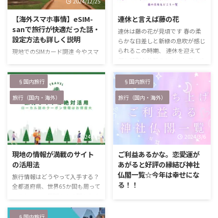
2024/12/25
2024/5/6
【海外スマホ事情】eSIM-
連休と言えば藤の花
sanで旅行が快適だった話・
連休は藤の花が見頃です 春の柔
設定方法も詳しく説明
らかな日差しと新緑の息吹が感じ
られるこの時期、 連休を迎えて
現地でのSIMカード調達 今やスマ
何か特別な体験をしたいと思いま
ホが無いと何もできない！時代に
せんか？ この時期になると多く
なってしまいましたが、皆さん
のSNSにアップされるあの美しい
「海外でのスマホ」どうしてます
§国内旅行
§国内旅行
花 紫色、言えば皆さん分かるで
か？ 私は、以前は「現地の空
旅行（国内・海外）
旅行（国内・海外）
しょうか？ 日本の春の象徴の一
港」で「SIMカード」を購入して
つである、美しい藤の花を見に出
いました。 現地の飛行場につい
かけましょう！ 藤の花は、その
て、SIMカウンターを探し、そこ
優雅な美しさで知られ、長い房が
で購入。 事前に調べて行くけれ
2024/7/1
2024/3/6
風に揺れる姿は、見る人の心を穏
ど、中には情報が古くお店自体が
やかにしてくれます。 特にこの
なかったり、営業時間が終了して
現地の情報が満載のサイト
ご利益あるかな。恋愛運が
時期、全国各地で藤の名所が華や
いたり、思ってた以上に高くて空
の活用法
あがると好評の縁結び神社
ぎます。 各地の公園や神社が有
港で買うのを諦めざる得なかった
仏閣一覧☆今年は幸せにな
旅行情報はどうやって入手する？
名ですが、アクセスしやすい場所
りとロシアンルーレット的な所が
る！！
全都道府県、世界65か国も周って
も多いので是非足を運んでみて …
あって、SIMについては結構スト
いると、この質問をよく聞かれま
神様頼みで恋愛運を上げていく
レスな状態でした。 現地に着い
す。 「国内外いろいろ行ってるけ
友人が「今年こそ彼氏作って結婚
たらすぐに …
ど、情報ってどうやって集めてる
する！！」と息巻いているので、
§国内旅行