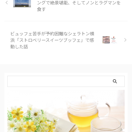
ングで絶景堪能、そしてノンとラグマンを
ンでホテルに泊まれる ・星野リ
ゾートに泊まれる ・土日祝も平
食す
日と同じ料金 ・安く泊まれた
ー！ ・ホテルが少ない。。 色々
見ていると、大体こんな …
ビュッフェ苦手が予約困難なシェラトン横
浜「ストロベリースイーツブッフェ」で感
動した話