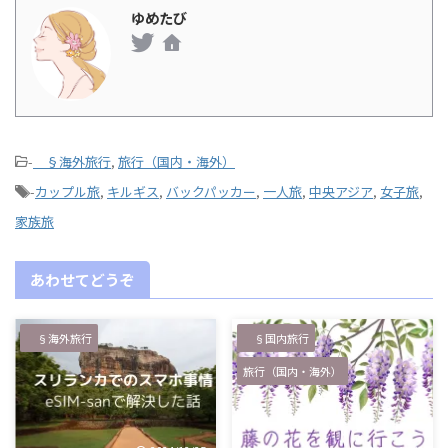
ゆめたび
-
§海外旅行
,
旅行（国内・海外）
-
カップル旅
,
キルギス
,
バックパッカー
,
一人旅
,
中央アジア
,
女子旅
,
家族旅
あわせてどうぞ
§海外旅行
§国内旅行
旅行（国内・海外）