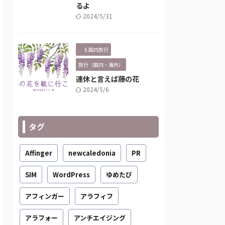
るよ
2024/5/31
§国内旅行
旅行（国内・海外）
連休と言えば藤の花
2024/5/6
タグ
Affinger
newcaledonia
PR
SIM
WordPress
ゆめたび
アフィンガー
アラフィフ
アラフォー
アンチエイジング