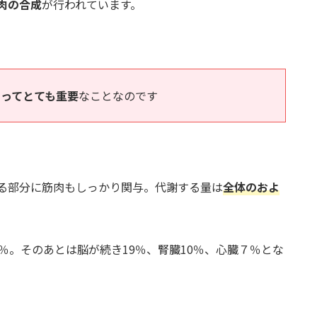
肉の合成
が行われています。
ってとても重要
なことなのです
る部分に筋肉もしっかり関与。代謝する量は
全体のおよ
％。そのあとは脳が続き19％、腎臓10％、心臓７％とな