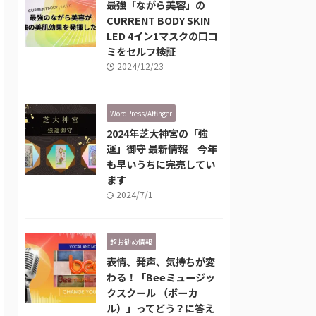
最強「ながら美容」の
CURRENT BODY SKIN
LED 4イン1マスクの口コ
ミをセルフ検証
2024/12/23
WordPress/Affinger
2024年芝大神宮の「強
運」御守 最新情報 今年
も早いうちに完売してい
ます
2024/7/1
超お勧め情報
表情、発声、気持ちが変
わる！「Beeミュージッ
クスクール （ボーカ
ル）」ってどう？に答え