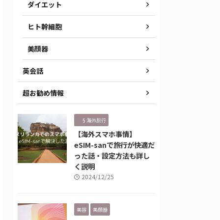
ダイエット
ヒト幹細胞
美顔器
英会話
超お勧め情報
§海外旅行
【海外スマホ事情】
eSIM-sanで旅行が快適だ
った話・設定方法も詳し
く説明
2024/12/25
美容
美顔器