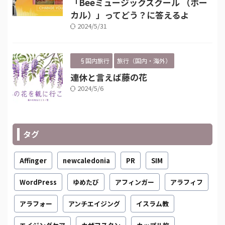
「Beeミュージックスクール （ボー
カル）」ってどう？に答えるよ
2024/5/31
§国内旅行
旅行（国内・海外）
連休と言えば藤の花
2024/5/6
タグ
Affinger
newcaledonia
PR
SIM
WordPress
ゆめたび
アフィンガー
アラフィフ
アラフォー
アンチエイジング
イスラム教