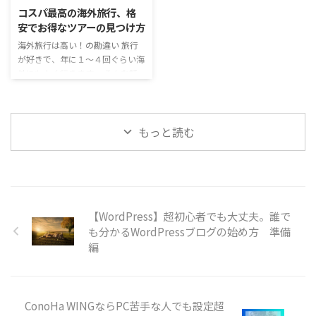
テルグループ。 名だたるホテル
道を通り、広い駐車場に到着。駐
コスパ最高の海外旅行、格
が連なるグループで、 日本にあ
車場からの景色も絶景です。 ち
安でお得なツアーの見つけ方
るホテルも数多く、日本では46
なみに写真に写っている男性がド
海外旅行は高い！の勘違い 旅行
ホテルがラインナップしていま
ライバーさん。 彼は英語はそこ
が好きで、年に１～４回ぐらい海
す。 &nbsp …
まで話せなかったけど、明るくて
外にもよく行きます。 そんな話
積極的に話しかけてくれて、とて
をすると、「お金あるねぇ～」
も楽しい時間を過ごせました。
「金持ちだねぇ～」ってよく言わ
トレッキング入り口ですが、ト
れます。 でも海外旅行って、実
…
もっと読む
はそんなに高くないんです。 っ
て言ったら驚きますか？ コロナ
明けから海外旅行や航空券の値段
が高騰し、円安も手伝って海外旅
行がますます遠いものとなったと
言われています。 ヨーロッパ方面
【WordPress】超初心者でも大丈夫。誰で
へのフライトは、ウクライナとロ
シアの戦争によりロシア上空が通
も分かるWordPressブログの始め方 準備
過できないため、時間も飛行時間
編
も増えており、それ …
ConoHa WINGならPC苦手な人でも設定超