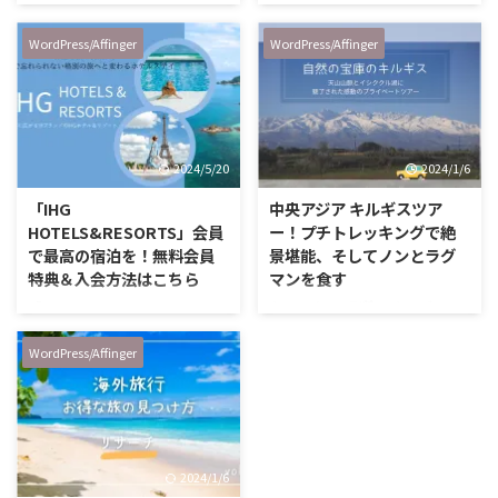
本も売れた大人気美容液を使って
みました。 口コミがかなり良く
WordPress/Affinger
WordPress/Affinger
て、中には肌改善されている方も
いるので、かなり期待していた商
品。 美容家Youtuberの方もお勧
めしているんです。 「HARRICH
PREMIUM RICH PLUS」を使って
2024/5/20
2024/1/6
みました。 配合成分がかなり豪
華 HARICCHI PREMIUM RICH
「IHG
中央アジア キルギスツア
PLUSの何が凄いって、成分が凄
HOTELS&RESORTS」会員
ー！プチトレッキングで絶
いんです。 この成分が入っていた
で最高の宿泊を！無料会員
景堪能、そしてノンとラグ
から、使ってみたー。という口コ
特典＆入会方法はこちら
マンを食す
ミを見かけたほど。 その …
「IHG HOTELS&RESORTS」って
キャニオンに到着！ キルギスツ
知ってる？ 「IHG
アーの続きです。 ビシュケクを出
HOTELS&RESORTS」って知って
発してから３時間弱ぐらいでしょ
WordPress/Affinger
ますか？ IHG
うか？ ローカルな道を走って辿
HOTELS&RESORTSは
り着いたのが、イシククル湖手前
「Intercontinental Hotels Group
にあるキャニオンです。 西洋人
」の略で、 インターコンチネン
が観光に来ていたので、ロンリー
タルホテルやKIMPTONをはじめ
プラネットには載っている観光地
2024/1/6
とする、 世界１９ブランドのホ
なのかもしれません。 ガタガタ