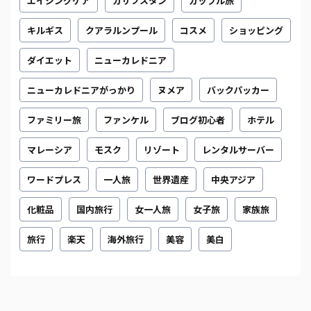
エイジングケア
カザフスタン
カップル旅
キルギス
クアラルンプール
コスメ
ショッピング
ダイエット
ニューカレドニア
ニューカレドニアがっかり
ヌメア
バックパッカー
ファミリー旅
ファンケル
ブログ初心者
ホテル
マレーシア
モスク
リゾート
レンタルサーバー
ワードプレス
一人旅
世界遺産
中央アジア
化粧品
国内旅行
女一人旅
女子旅
家族旅
旅行
楽天
海外旅行
美容
美白