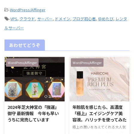
-
WordPress/Affinger
-
VPS
,
クラウド
,
サーバー
,
ドメイン
,
ブログ初心者
,
ゆめたび
,
レンタ
ルサーバー
あわせてどうぞ
WordPress/Affinger
WordPress/Affinger
2024/7/1
2024/2/14
2024年芝大神宮の「強運」
年齢肌を感じたら、高濃度
御守 最新情報 今年も早い
「極上」エイジングケア美
うちに完売しています
容液。ハリッチを使ってみた
極上の潤いを与えてくれる大人気
商品のリニューアル 合計２０万