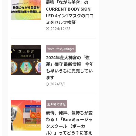
最強「ながら美容」の
CURRENT BODY SKIN
LED 4イン1マスクの口コ
ミをセルフ検証
2024/12/23
WordPress/Affinger
2024年芝大神宮の「強
運」御守 最新情報 今年
も早いうちに完売してい
ます
2024/7/1
超お勧め情報
表情、発声、気持ちが変
わる！「Beeミュージッ
クスクール （ボーカ
ル）」ってどう？に答え