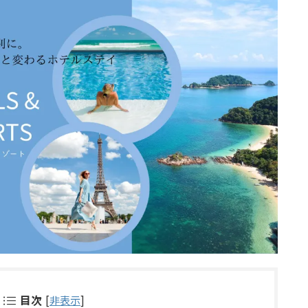
目次
[
非表示
]