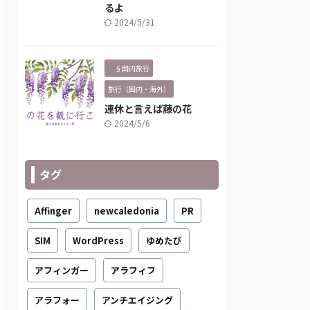
るよ
2024/5/31
§国内旅行
旅行（国内・海外）
連休と言えば藤の花
2024/5/6
タグ
Affinger
newcaledonia
PR
SIM
WordPress
ゆめたび
アフィンガー
アラフィフ
アラフォー
アンチエイジング