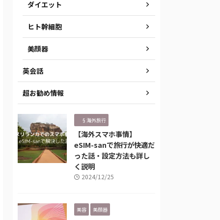
ダイエット
ヒト幹細胞
美顔器
英会話
超お勧め情報
§海外旅行
【海外スマホ事情】
eSIM-sanで旅行が快適だ
った話・設定方法も詳し
く説明
2024/12/25
美容
美顔器