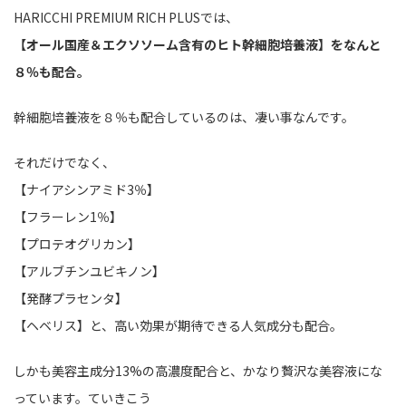
HARICCHI PREMIUM RICH PLUSでは、
【オール国産＆エクソソーム含有のヒト幹細胞培養液】をなんと
８％も配合。
幹細胞培養液を８％も配合しているのは、凄い事なんです。
それだけでなく、
【ナイアシンアミド3％】
【フラーレン1％】
【プロテオグリカン】
【アルブチンユビキノン】
【発酵プラセンタ】
【ヘベリス】と、高い効果が期待できる人気成分も配合。
しかも美容主成分13%の高濃度配合と、かなり贅沢な美容液にな
っています。ていきこう