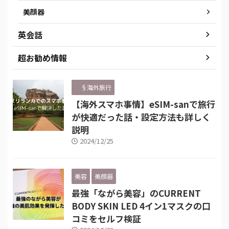
美顔器
英会話
超お勧め情報
§海外旅行
【海外スマホ事情】eSIM-sanで旅行
が快適だった話・設定方法も詳しく
説明
2024/12/25
美容
美顔器
最強「ながら美容」のCURRENT
BODY SKIN LED 4イン1マスクの口
コミをセルフ検証