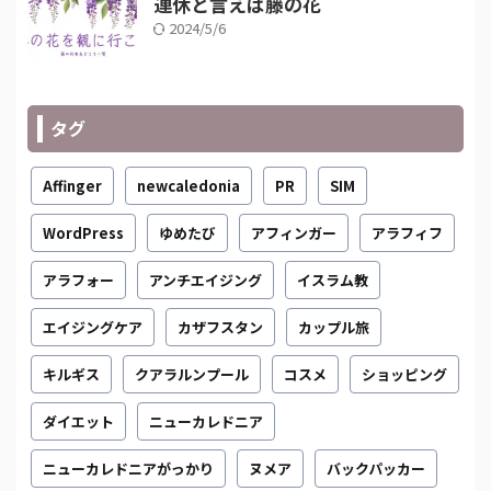
連休と言えば藤の花
2024/5/6
タグ
Affinger
newcaledonia
PR
SIM
WordPress
ゆめたび
アフィンガー
アラフィフ
アラフォー
アンチエイジング
イスラム教
エイジングケア
カザフスタン
カップル旅
キルギス
クアラルンプール
コスメ
ショッピング
ダイエット
ニューカレドニア
ニューカレドニアがっかり
ヌメア
バックパッカー