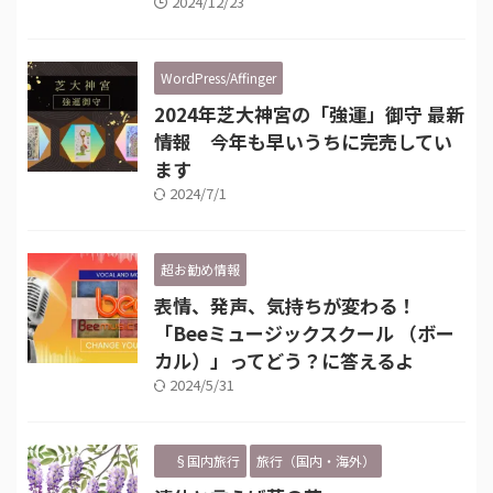
2024/12/23
WordPress/Affinger
2024年芝大神宮の「強運」御守 最新
情報 今年も早いうちに完売してい
ます
2024/7/1
超お勧め情報
表情、発声、気持ちが変わる！
「Beeミュージックスクール （ボー
カル）」ってどう？に答えるよ
2024/5/31
§国内旅行
旅行（国内・海外）