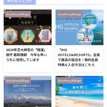
あわせてどうぞ
WordPress/Affinger
WordPress/Affinger
2024/7/1
2024/5/20
2024年芝大神宮の「強運」
「IHG
御守 最新情報 今年も早い
HOTELS&RESORTS」会員
うちに完売しています
で最高の宿泊を！無料会員
特典＆入会方法はこちら
「IHG HOTELS&RESORTS」って
知ってる？ 「IHG
HOTELS&RESORTS」って知って
WordPress/Affinger
WordPress/Affinger
ますか？ IHG
HOTELS&RESORTSは
「Intercontinental Hotels Group
」の略で、 インターコンチネン
タルホテルやKIMPTONをはじめ