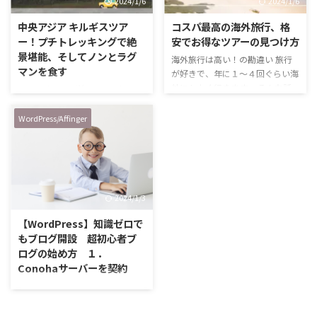
2024/1/6
2024/1/6
とする、 世界１９ブランドのホ
テルグループ。 名だたるホテル
中央アジア キルギスツア
コスパ最高の海外旅行、格
が連なるグループで、 日本にあ
ー！プチトレッキングで絶
安でお得なツアーの見つけ方
るホテルも数多く、日本では46
景堪能、そしてノンとラグ
海外旅行は高い！の勘違い 旅行
ホテルがラインナップしていま
マンを食す
が好きで、年に１～４回ぐらい海
す。 &nbsp …
外にもよく行きます。 そんな話
キャニオンに到着！ キルギスツ
をすると、「お金あるねぇ～」
アーの続きです。 ビシュケクを出
「金持ちだねぇ～」ってよく言わ
発してから３時間弱ぐらいでしょ
WordPress/Affinger
れます。 でも海外旅行って、実
うか？ ローカルな道を走って辿
はそんなに高くないんです。 っ
り着いたのが、イシククル湖手前
て言ったら驚きますか？ コロナ
にあるキャニオンです。 西洋人
明けから海外旅行や航空券の値段
が観光に来ていたので、ロンリー
が高騰し、円安も手伝って海外旅
プラネットには載っている観光地
2024/1/3
行がますます遠いものとなったと
なのかもしれません。 ガタガタ
言われています。 ヨーロッパ方面
道を通り、広い駐車場に到着。駐
【WordPress】知識ゼロで
へのフライトは、ウクライナとロ
車場からの景色も絶景です。 ち
もブログ開設 超初心者ブ
シアの戦争によりロシア上空が通
なみに写真に写っている男性がド
ログの始め方 １．
過できないため、時間も飛行時間
ライバーさん。 彼は英語はそこ
Conohaサーバーを契約
も増えており、それ …
まで話せなかったけど、明るくて
知識ゼロの初心者でもブログは
積極的に話しかけてくれて、とて
簡単！に作れる 始めるまでは、
も楽しい時間を過ごせました。
私にできるかな？と思っていまし
トレッキング入り口ですが、ト