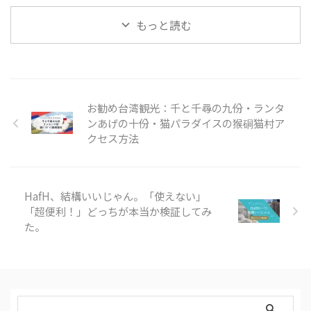
たが、簡単でした。ブログ。 悩
…
もっと読む
む時間がもったいなかったと思う
くらい。 どんな人でも簡単にブ
ログ作成できる時代なんですね。
便利なツールも沢山あるし、イ
ンターネットを除けばマニュアル
もトラブルシューティングも載っ
お勧め台湾観光：千と千尋の九份・ランタ
ています。 もし昔の私のように
ンあげの十份・猫パラダイスの猴硐猫村ア
躊躇している方が居たら、そっと
（いや、大胆に！）背中を押して
クセス方法
あげたいです。 自分の発言の場
所が持てるというのは、自己リリ
ースにも繋がるし、時 …
HafH、結構いいじゃん。「使えない」
「超便利！」どっちが本当か検証してみ
た。