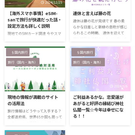
2024/12/25
2024/5/6
【海外スマホ事情】eSIM-
連休と言えば藤の花
sanで旅行が快適だった話・
連休は藤の花が見頃です 春の柔
設定方法も詳しく説明
らかな日差しと新緑の息吹が感じ
られるこの時期、 連休を迎えて
現地でのSIMカード調達 今やスマ
何か特別な体験をしたいと思いま
ホが無いと何もできない！時代に
せんか？ この時期になると多く
なってしまいましたが、皆さん
のSNSにアップされるあの美しい
「海外でのスマホ」どうしてます
§国内旅行
§国内旅行
花 紫色、言えば皆さん分かるで
か？ 私は、以前は「現地の空
旅行（国内・海外）
旅行（国内・海外）
しょうか？ 日本の春の象徴の一
港」で「SIMカード」を購入して
つである、美しい藤の花を見に出
いました。 現地の飛行場につい
かけましょう！ 藤の花は、その
て、SIMカウンターを探し、そこ
優雅な美しさで知られ、長い房が
で購入。 事前に調べて行くけれ
2024/7/1
2024/3/6
風に揺れる姿は、見る人の心を穏
ど、中には情報が古くお店自体が
やかにしてくれます。 特にこの
なかったり、営業時間が終了して
現地の情報が満載のサイト
ご利益あるかな。恋愛運が
時期、全国各地で藤の名所が華や
いたり、思ってた以上に高くて空
の活用法
あがると好評の縁結び神社
ぎます。 各地の公園や神社が有
港で買うのを諦めざる得なかった
仏閣一覧☆今年は幸せにな
旅行情報はどうやって入手する？
名ですが、アクセスしやすい場所
りとロシアンルーレット的な所が
る！！
全都道府県、世界65か国も周って
も多いので是非足を運んでみて …
あって、SIMについては結構スト
いると、この質問をよく聞かれま
神様頼みで恋愛運を上げていく
レスな状態でした。 現地に着い
す。 「国内外いろいろ行ってるけ
友人が「今年こそ彼氏作って結婚
たらすぐに …
ど、情報ってどうやって集めてる