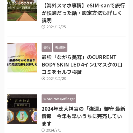
【海外スマホ事情】eSIM-sanで旅行
が快適だった話・設定方法も詳しく
説明
2024/12/25
美容
美顔器
最強「ながら美容」のCURRENT
BODY SKIN LED 4イン1マスクの口
コミをセルフ検証
2024/12/23
WordPress/Affinger
2024年芝大神宮の「強運」御守 最新
情報 今年も早いうちに完売してい
ます
2024/7/1