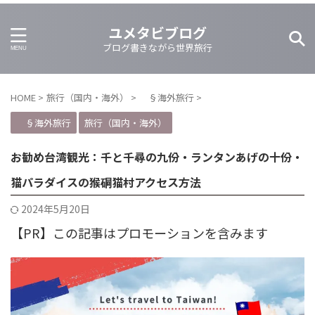
ユメタビブログ
ブログ書きながら世界旅行
HOME
>
旅行（国内・海外）
>
§海外旅行
>
§海外旅行
旅行（国内・海外）
お勧め台湾観光：千と千尋の九份・ランタンあげの十份・
猫パラダイスの猴硐猫村アクセス方法
2024年5月20日
【PR】この記事はプロモーションを含みます