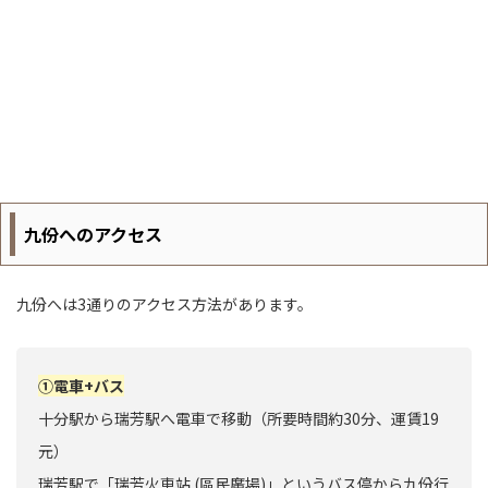
九份へのアクセス
九份へは3通りのアクセス方法があります。
①電車+バス
十分駅から瑞芳駅へ電車で移動（所要時間約30分、運賃19
元）
瑞芳駅で「瑞芳火車站 (區民廣場)」というバス停から九份行