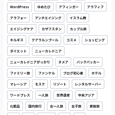
WordPress
ゆめたび
アフィンガー
アラフィフ
アラフォー
アンチエイジング
イスラム教
エイジングケア
カザフスタン
カップル旅
キルギス
クアラルンプール
コスメ
ショッピング
ダイエット
ニューカレドニア
ニューカレドニアがっかり
ヌメア
バックパッカー
ファミリー旅
ファンケル
ブログ初心者
ホテル
マレーシア
モスク
リゾート
レンタルサーバー
ワードプレス
一人旅
世界遺産
中央アジア
化粧品
国内旅行
女一人旅
女子旅
家族旅