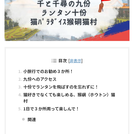
目次
[
非表示
]
小旅行でのお勧め３か所！
九份へのアクセス
十份でランタンを飛ばすのを忘れずに！
猫好きでなくても楽しめる、猴硐（ホウトン）猫
村
1日で３か所周って楽しんで！
関連