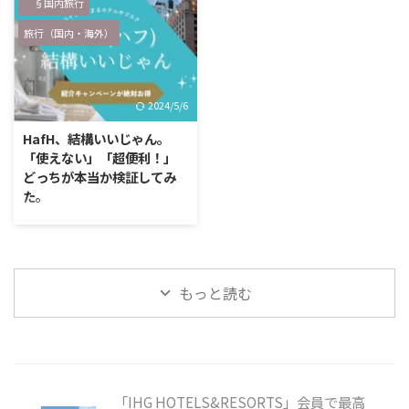
する！！」と息巻いているので、
§国内旅行
の？」 「よくそんな所を知って
少しでもお役に立てれば、 と思
旅行（国内・海外）
るね！」 国内・海外旅行ともに
ってご利益があると有名な神社仏
同じですが、まず「ガイドブッ
閣を調べてみました。 日本全国
ク」を入手します。 行きたいと
にありますよね、恋愛パワースポ
こをざっと調べたら、今度はSNS
ット。 私も困った時にいくつか
2024/5/6
でリサーチ。 そして現地に付い
行ってみましたが、 清々しい気
たら、ローカル誌を探します。
分になるし、 ずっと心の中に溜
HafH、結構いいじゃん。
そして宿に着いたら、ホテルが用
め込んでいた沸々とした思いを吐
「使えない」「超便利！」
意しているガイドブックやマップ
き出して、 「お願いできた」と
どっちが本当か検証してみ
を入手。 このホテルお手製のマ
いうのがとても心の安定に繋がり
た。
ップやガイドブック、 そしてロ
ました。 出会いが欲しい時、心
現在、募集一時停止中です HafH
ーカル誌が …
はやさぐれている これね、人に
募集第一弾が4月30日に終了しま
よると思うし、必ずしも全員がそ
した。 今は一時休止中となって
うだとは思わな …
います。 第二弾を楽しみにしつ
もっと読む
つ、第二弾に飛び乗れるように是
非HafHがどんなサービスなのか
を読んで魅力を把握しておきまし
ょう！ 最近よく見かけるHafHっ
てなに？ テレビCMやSNSをして
いると良く見かける「HafH (ハ
「IHG HOTELS&RESORTS」会員で最高
フ)」 ・ホテルのサブスク ・コイ