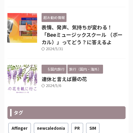
超お勧め情報
表情、発声、気持ちが変わる！
「Beeミュージックスクール （ボー
カル）」ってどう？に答えるよ
2024/5/31
§国内旅行
旅行（国内・海外）
連休と言えば藤の花
2024/5/6
タグ
Affinger
newcaledonia
PR
SIM