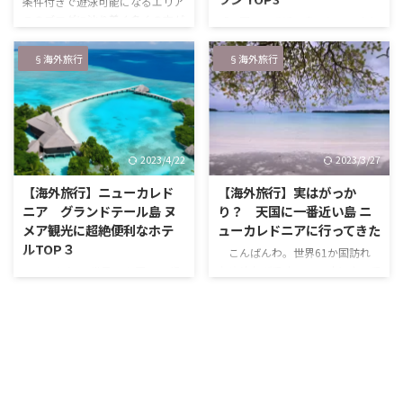
条件付きで遊泳可能になるエリア
このブログに辿り着く多くの方が
「天国に一番近い島」として人気
調べている「ニューカレドニア」
のニューカレドニア。 がっかり
「遊泳禁止」 ２０２３年２月ご
した！ 海が汚い！ つまんな
§海外旅行
§海外旅行
ろ連続で起こったShark attackに
い！！ なんてコメントや記事を
より、ニューカレドニアのヌメア
よく見かけるけど、実際はそんな
やカナール島では遊泳禁止の措置
ことありませんよ♪ ニューカレ
が取られていました。 遊泳禁止
ドニアの感想はこちらからどー
エリアに設定されていたエリアは
ぞ！ ↓ 実はがっかり？ 天国
2023/4/22
2023/3/27
下記の通り。 ・ ベイデシトロン
に一番近い島 ニューカレドニア
・アンスバタ ・サントマリーと
レストランもお洒落なところがい
【海外旅行】ニューカレド
【海外旅行】実はがっか
ユエレ島 ・カナール島 ・メトル
くつかあって、人気の高い場所は
ニア グランドテール島 ヌ
り？ 天国に一番近い島 ニ
島 ・クエンドビーチ ・マジェン
ランチタイムでも多くの人で賑わ
メア観光に超絶便利なホテ
ューカレドニアに行ってきた
タビーチ ※アメデ島、シグナル
っています。ヌメアの街はそこま
ルTOP３
こんばんわ。世界61か国訪れ
島、ゴエランド島など、ラ …
で広くなく、観光客が楽しめるレ
たゆめたびです。 コロナによって
こんにちわ。 世界61か国・47都
ストランは歩いて行ける範囲にあ
約3年間、海外旅行に行けず寂し
道府県を旅したゆめたびです。
りました。 ホテルも割と同じよ
い日々を送っていましたが、よう
普段は一人旅。でも旅のスタイル
うな場所に密集し …
やく海外旅行も解禁！ワクチンの
にこだわりはなく、気の向くまま
接種歴によっては陰性証明の提出
赴くまま、ツアー旅、女子旅、カ
もなく、日本への出入国が可能に
ップル旅と様々な形で旅行してい
なりました。 私は先日、コロナ
ます。 そんな私がお勧めする、
禍になってから２回目の海外旅行
ニューカレドニアのホテル。 今