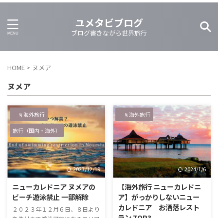
ユメタビブログ
ブログ書きながら世界旅行
HOME
>
ヌメア
ヌメア
§海外旅行
§海外旅行
旅行（国内・海外）
2023/12/19
2024/1/6
ニューカレドニア ヌメアの
【海外旅行 ニューカレドニ
ビーチ遊泳禁止 一部解除
ア】がっかりしないニュー
カレドニア お洒落レスト
２０２３年１２月６日、８日より
ラン TOP3