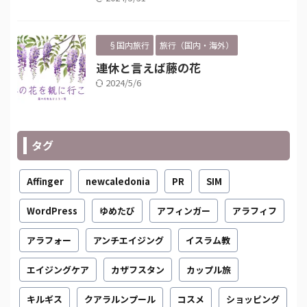
§国内旅行
旅行（国内・海外）
連休と言えば藤の花
2024/5/6
タグ
Affinger
newcaledonia
PR
SIM
WordPress
ゆめたび
アフィンガー
アラフィフ
アラフォー
アンチエイジング
イスラム教
エイジングケア
カザフスタン
カップル旅
キルギス
クアラルンプール
コスメ
ショッピング