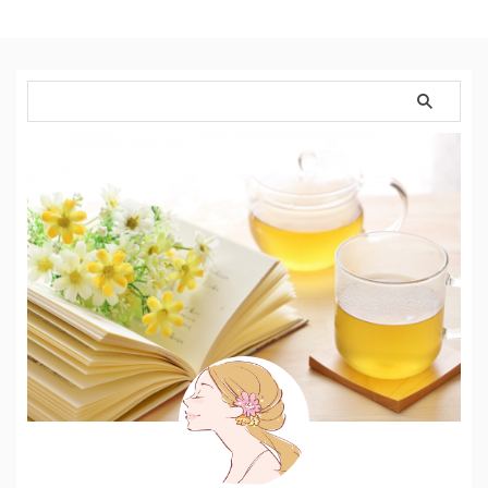
に行ってきました。 今回も寒い
回は、＜観光に便利＞なホテルに
日本を抜け出して、暖かい国に行
ロックオン！ リゾート地はホテ
きたい！！！！ ということで、
ルでその旅行が決まる！ 実際に
向かった先は。。。 ニューカレ
行ったからこそ分かる、実体験か
ドニア！！！！ 「天国に一番近
らお勧めするホテルＴＯＰ３で
い島」と呼ばれる島な …
す。 ニューカレドニアはこんな
場所 日本から約8.5時間で行ける
ニューカレド …