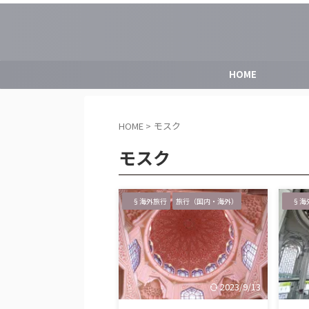
HOME
HOME
>
モスク
モスク
§海外旅行
旅行（国内・海外）
§海
2023/9/13