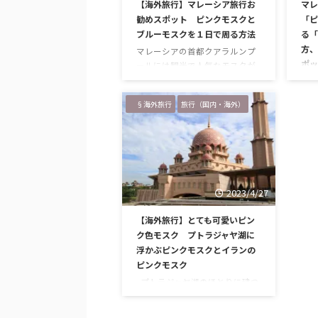
【海外旅行】マレーシア旅行お
マレ
勧めスポット ピンクモスクと
「ピ
ブルーモスクを１日で周る方法
る「
方、
マレーシアの首都クアラルンプ
ポッ
ールには観光で人気なモスクが
いくつかあります。 その中でも
マレ
映えスポットとしてとても人気
クモ
§海外旅行
旅行（国内・海外）
で有名な、名物モスクをご存じ
って
ですか？ ブルーモスクとピン
ジャ
クモスクです。クアラルンプー
ンク
ルの２大モスクです。 それぞれ
気の
のモスクはその名称から分かる
スク
ように、ブルーとピンクが特徴
にあ
2023/4/27
になっています。 その姿は大変
して
美しく、色鮮やかなカラーをま
鉄が
【海外旅行】とても可愛いピン
とったモスクで観光名所として
モス
ク色モスク プトラジャヤ湖に
も有名で、多くの人が訪れてい
ても
浮かぶピンクモスクとイランの
ます。 クアラルンプールに来た
アン
ピンクモスク
のなら、是非とも２か所訪れた
緒に
い！けれど、それぞれのモス …
クモ
プトラジャヤ湖のほとりに建つ
ので
ピンクモスク クアラルンプール
トラ
にある２大モスクのうちの一