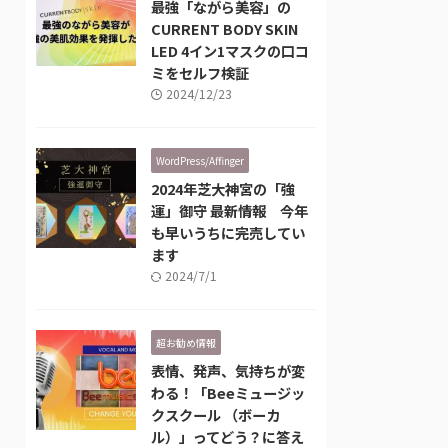
最強「ながら美容」の
CURRENT BODY SKIN
LED 4イン1マスクの口コ
ミをセルフ検証
2024/12/23
WordPress/Affinger
2024年芝大神宮の「強
運」御守 最新情報 今年
も早いうちに完売してい
ます
2024/7/1
超お勧め情報
表情、発声、気持ちが変
わる！「Beeミュージッ
クスクール （ボーカ
ル）」ってどう？に答え