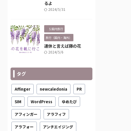
るよ
2024/5/31
§国内旅行
旅行（国内・海外）
連休と言えば藤の花
2024/5/6
タグ
Affinger
newcaledonia
PR
SIM
WordPress
ゆめたび
アフィンガー
アラフィフ
アラフォー
アンチエイジング