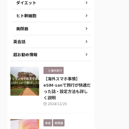
ダイエット
ヒト幹細胞
美顔器
英会話
超お勧め情報
§海外旅行
【海外スマホ事情】
eSIM-sanで旅行が快適だ
った話・設定方法も詳し
く説明
2024/12/25
美容
美顔器