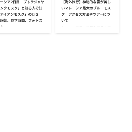
ーシア2日目 プトラジャヤ
【海外旅行】神秘的な青が美し
ンクモスク」と知る人ぞ知
いマレーシア最大のブルーモス
アイアンモスク」の行き
ク アクセス方法やツアーにつ
服装、見学時間、フォトス
いて
ト
シャー・アラムで最も有名なブ
ルーモスク クアラルンプールに
ーシア旅行2日目は、ピン
ある２大モスクのうちの一つ、
スクとアイアンモスクに行
ブルーモスク。 正式名称は
きました！ どちらもプトラ
Masjid Sultan Salahuddin Abdul
ヤ地区にあるモスクで、ピ
Aziz Shah（スルタン・サラフデ
モスクはあまりも有名で人
ィン・アブドゥル・アジズ・シ
スポットです。 アイアンモ
ャー・モスク）です。 ピンクモ
はピンクモスクのすぐ近く
スク同様、ブルーモスクも通称
るのに、なぜか観光名所と
なのでタクシーなどでは通じな
あまり人気のないモスク。
いこともありますので正式名称
全体の70％も使われいてる
もスクショやメモしておきまし
クで、現代的なその姿がと
ょう。 1988年3月に完成したブ
クールでした。素敵なアイ
ルーモスクはマレーシア最大の
モスクもピンクモスクと一
大きさで、東南アジアで２番目
ご紹介します。 今回のピン
の大きさになります。 ち …
スクは2023年に来訪したも
す。 KLIAエクスプレスでプ
ジャヤ・ピンクモスクへ ピ