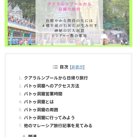
目次
[
非表示
]
クアラルンプールから日帰り旅行
バトゥ洞窟へのアクセス方法
バトゥ洞窟営業時間
バトゥ洞窟とは
バトゥ洞窟の周囲
バトゥ洞窟に行ってみよう
他のマレーシア旅行記事を見てみる
関連